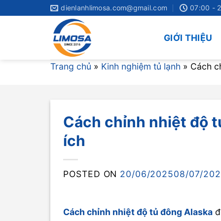
Skip
dienlanhlimosa.com@gmail.com
07:00 - 
to
content
GIỚI THIỆU
Trang chủ
»
Kinh nghiệm tủ lạnh
»
Cách ch
Cách chỉnh nhiệt độ 
ích
POSTED ON
20/06/2025
08/07/20
Cách chỉnh nhiệt độ tủ đông Alaska
đ