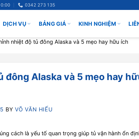
20:00
0342 273 135
DỊCH VỤ
BẢNG GIÁ
KINH NGHIỆM
LIÊ
ỉnh nhiệt độ tủ đông Alaska và 5 mẹo hay hữu ích
tủ đông Alaska và 5 mẹo hay h
25
BY
VÕ VĂN HIẾU
úng cách là yếu tố quan trọng giúp tủ vận hành ổn địn