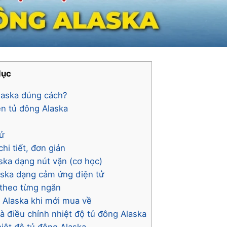
lục
Alaska đúng cách?
ên tủ đông Alaska
tử
hi tiết, đơn giản
ska dạng nút vặn (cơ học)
aska dạng cảm ứng điện tử
 theo từng ngăn
g Alaska khi mới mua về
và điều chỉnh nhiệt độ tủ đông Alaska
iệt độ tủ đông Alaska