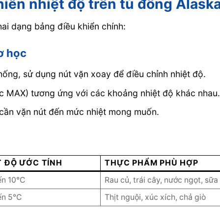
hiển nhiệt độ trên tủ đông Alask
hai dạng bảng điều khiển chính:
ơ học
thống, sử dụng nút vặn xoay để điều chỉnh nhiệt độ.
c MAX) tương ứng với các khoảng nhiệt độ khác nhau
ỉ cần vặn nút đến mức nhiệt mong muốn.
T ĐỘ ƯỚC TÍNH
THỰC PHẨM PHÙ HỢP
ến 10°C
Rau củ, trái cây, nước ngọt, sữa
ến 5°C
Thịt nguội, xúc xích, chả giò