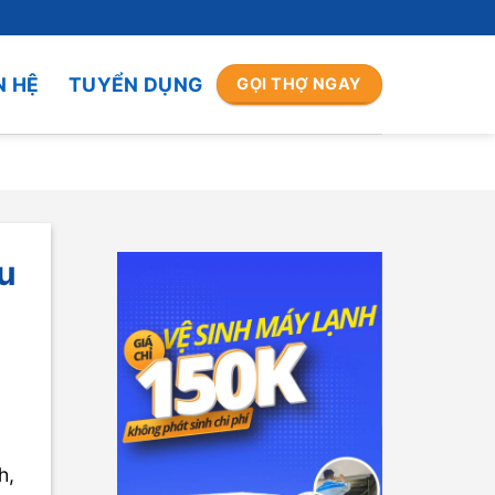
N HỆ
TUYỂN DỤNG
GỌI THỢ NGAY
ữu
h,