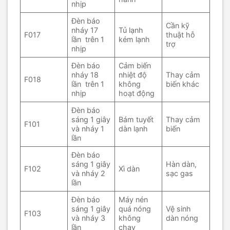
nhịp
Đèn báo
Cần kỹ
nháy 17
Tủ lạnh
F017
thuật hỗ
lần trên 1
kém lạnh
trợ
nhịp
Đèn báo
Cảm biến
nháy 18
nhiệt độ
Thay cảm
F018
lần trên 1
không
biến khác
nhịp
hoạt động
Đèn báo
sáng 1 giây
Bám tuyết
Thay cảm
F101
và nháy 1
dàn lạnh
biến
lần
Đèn báo
sáng 1 giây
Hàn dàn,
F102
Xì dàn
và nháy 2
sạc gas
lần
Đèn báo
Máy nén
sáng 1 giây
quá nóng
Vệ sinh
F103
và nháy 3
không
dàn nóng
lần
chạy