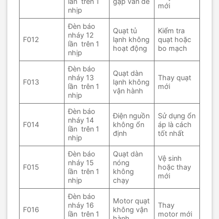
lần trên 1
gặp vấn đề
mới
nhịp
Đèn báo
Quạt tủ
Kiểm tra
nháy 12
F012
lạnh không
quạt hoặc
lần trên 1
hoạt động
bo mạch
nhịp
Đèn báo
Quạt dàn
nháy 13
Thay quạt
F013
lạnh không
lần trên 1
mới
vận hành
nhịp
Đèn báo
Điện nguồn
Sử dụng ổn
nháy 14
F014
không ổn
áp là cách
lần trên 1
định
tốt nhất
nhịp
Đèn báo
Quạt dàn
Vệ sinh
nháy 15
nóng
F015
hoặc thay
lần trên 1
không
mới
nhịp
chạy
Đèn báo
Motor quạt
nháy 16
Thay
F016
không vận
lần trên 1
motor mới
hành