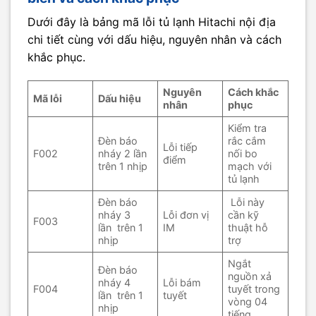
Dưới đây là bảng mã lỗi tủ lạnh Hitachi nội địa
chi tiết cùng với dấu hiệu, nguyên nhân và cách
khắc phục.
Nguyên
Cách khắc
Mã lỗi
Dấu hiệu
nhân
phục
Kiểm tra
Đèn báo
rắc cắm
Lỗi tiếp
F002
nháy 2 lần
nối bo
điểm
trên 1 nhịp
mạch với
tủ lạnh
Đèn báo
Lỗi này
nháy 3
Lỗi đơn vị
cần kỹ
F003
lần trên 1
IM
thuật hỗ
nhịp
trợ
Ngắt
Đèn báo
nguồn xả
nháy 4
Lỗi bám
F004
tuyết trong
lần trên 1
tuyết
vòng 04
nhịp
tiếng