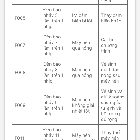
Đèn báo
nháy 5
IM cảm
Thay cảm
F005
lần trên 1
biến bị lỗi
biến khác
nhịp
Đèn báo
Cài lại
nháy 7
Máy nén
F007
chương
lần trên 1
quá nóng
trình
nhịp
Đèn báo
Vệ sinh
nháy 8
Máy nén
quạt dàn
F008
lần trên 1
quá nóng
nóng sau
nhịp
máy nén
Vệ sinh và
Đèn báo
giử khoảng
Máy nén
nháy 9
cách giửa
F009
không giải
lần trên 1
tủ lạnh và
nhiệt tốt
nhịp
bề tường
đủ rộng
Đèn báo
Thay thế
nháy 11
Máy nén
F011
máy nén