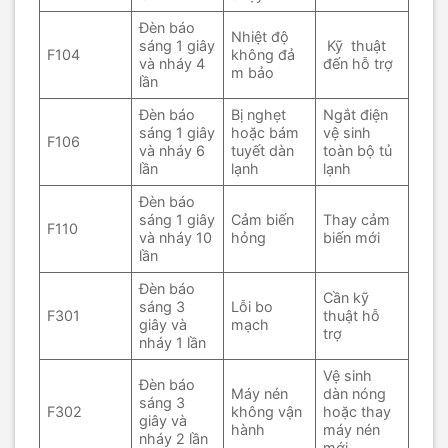
Đèn báo
Nhiệt độ
sáng 1 giây
Kỹ thuật
F104
không đả
và nháy 4
đến hỗ trợ
m bảo
lần
Đèn báo
Bị nghẹt
Ngắt điện
sáng 1 giây
hoặc bám
vệ sinh
F106
và nháy 6
tuyết dàn
toàn bộ tủ
lần
lạnh
lạnh
Đèn báo
sáng 1 giây
Cảm biến
Thay cảm
F110
và nháy 10
hỏng
biến mới
lần
Đèn báo
Cần kỹ
sáng 3
Lỗi bo
F301
thuật hỗ
giây và
mạch
trợ
nháy 1 lần
Vệ sinh
Đèn báo
Máy nén
dàn nóng
sáng 3
F302
không vận
hoặc thay
giây và
hành
máy nén
nháy 2 lần
mới