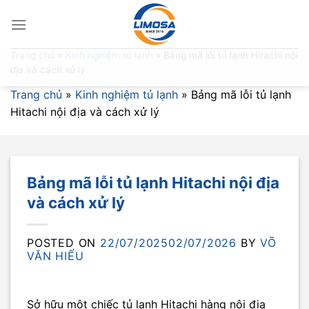
Skip
to
content
Trang chủ
»
Kinh nghiệm tủ lạnh
»
Bảng mã lỗi tủ lạnh Hitachi nội
địa và cách xử lý
Trang chủ
»
Kinh nghiệm tủ lạnh
»
Bảng mã lỗi tủ lạnh
Hitachi nội địa và cách xử lý
Bảng mã lỗi tủ lạnh Hitachi nội địa
và cách xử lý
POSTED ON
22/07/2025
02/07/2026
BY
VÕ
VĂN HIẾU
Sở hữu một chiếc tủ lạnh Hitachi hàng nội địa