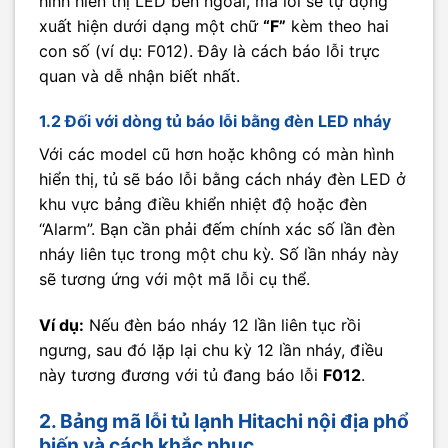
hình hiển thị LED bên ngoài, mã lỗi sẽ tự động
xuất hiện dưới dạng một chữ
“F”
kèm theo hai
con số (ví dụ: F012). Đây là cách báo lỗi trực
quan và dễ nhận biết nhất.
1.2 Đối với dòng tủ báo lỗi bằng đèn LED nháy
Với các model cũ hơn hoặc không có màn hình
hiển thị, tủ sẽ báo lỗi bằng cách nháy đèn LED ở
khu vực bảng điều khiển nhiệt độ hoặc đèn
“Alarm”. Bạn cần phải đếm chính xác số lần đèn
nháy liên tục trong một chu kỳ. Số lần nháy này
sẽ tương ứng với một mã lỗi cụ thể.
Ví dụ:
Nếu đèn báo nháy 12 lần liên tục rồi
ngưng, sau đó lặp lại chu kỳ 12 lần nháy, điều
này tương đương với tủ đang báo lỗi
F012
.
2. Bảng mã lỗi tủ lạnh Hitachi nội địa phổ
biến và cách khắc phục