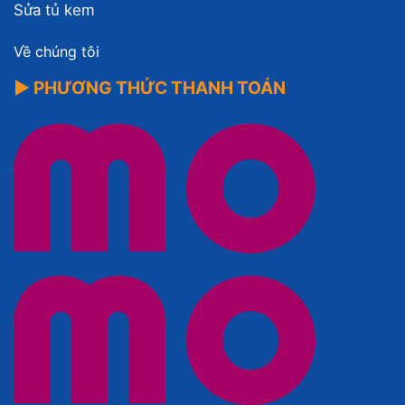
Sửa tủ kem
Về chúng tôi
▶ PHƯƠNG THỨC THANH TOÁN