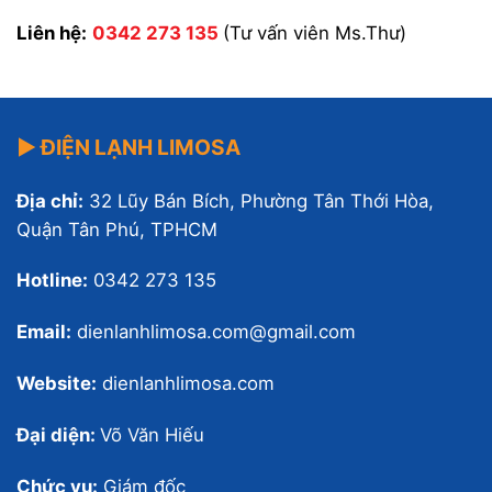
Liên hệ:
0342 273 135
(Tư vấn viên Ms.Thư)
▶ ĐIỆN LẠNH LIMOSA
Địa chỉ:
32 Lũy Bán Bích, Phường Tân Thới Hòa,
Quận Tân Phú, TPHCM
Hotline:
0342 273 135
Email:
dienlanhlimosa.com@gmail.com
Website:
dienlanhlimosa.com
Đại diện:
Võ Văn Hiếu
Chức vụ:
Giám đốc