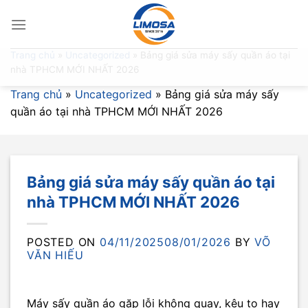
Skip
to
content
Trang chủ
»
Uncategorized
»
Bảng giá sửa máy sấy quần áo tại
nhà TPHCM MỚI NHẤT 2026
Trang chủ
»
Uncategorized
»
Bảng giá sửa máy sấy
quần áo tại nhà TPHCM MỚI NHẤT 2026
Bảng giá sửa máy sấy quần áo tại
nhà TPHCM MỚI NHẤT 2026
POSTED ON
04/11/2025
08/01/2026
BY
VÕ
VĂN HIẾU
Máy sấy quần áo gặp lỗi không quay, kêu to hay