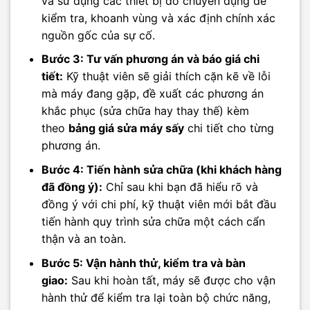
và sử dụng các thiết bị đo chuyên dụng để
kiểm tra, khoanh vùng và xác định chính xác
nguồn gốc của sự cố.
Bước 3: Tư vấn phương án và báo giá chi
tiết:
Kỹ thuật viên sẽ giải thích cặn kẽ về lỗi
mà máy đang gặp, đề xuất các phương án
khắc phục (sửa chữa hay thay thế) kèm
theo
bảng giá sửa máy sấy
chi tiết cho từng
phương án.
Bước 4: Tiến hành sửa chữa (khi khách hàng
đã đồng ý):
Chỉ sau khi bạn đã hiểu rõ và
đồng ý với chi phí, kỹ thuật viên mới bắt đầu
tiến hành quy trình sửa chữa một cách cẩn
thận và an toàn.
Bước 5: Vận hành thử, kiểm tra và bàn
giao:
Sau khi hoàn tất, máy sẽ được cho vận
hành thử để kiểm tra lại toàn bộ chức năng,