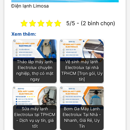
Điện lạnh Limosa
5/5 - (2 bình chọn)
Xem thêm:
Tháo lắp máy lạnh
Vệ sinh máy lạnh
Electrolux chuyên
Electrolux tại nhà
nghiệp, thợ có mặt
TPHCM [Trọn gói, Uy
ngay
tín]
Sửa máy lạnh
Bơm Ga Máy Lạnh
Electrolux tại TPHCM
Electrolux Tại Nhà -
- Dịch vụ uy tín, giá
Nhanh, Giá Rẻ, Uy
tốt
Tín