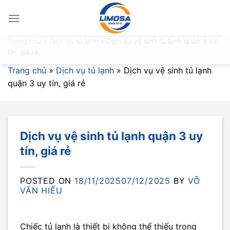
Skip
to
content
Trang chủ
»
Dịch vụ tủ lạnh
»
Dịch vụ vệ sinh tủ lạnh quận 3 uy
tín, giá rẻ
Trang chủ
»
Dịch vụ tủ lạnh
»
Dịch vụ vệ sinh tủ lạnh
quận 3 uy tín, giá rẻ
Dịch vụ vệ sinh tủ lạnh quận 3 uy
tín, giá rẻ
POSTED ON
18/11/2025
07/12/2025
BY
VÕ
VĂN HIẾU
Chiếc tủ lạnh là thiết bị không thể thiếu trong