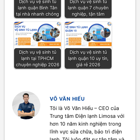
Dịch vụ vệ sinh tủ
Dịch vụ vệ sinh tủ
lạnh quận Bình Tân
lạnh quận 7 chuyên
tại nhà nhanh chóng
nghiệp, tận tâm
Dịch vụ vệ sinh tủ
Dịch vụ vệ sinh tủ
lạnh tại TPHCM
lạnh quận 10 uy tín,
chuyên nghiệp 2026
giá rẻ 2026
VÕ VĂN HIẾU
Tôi là Võ Văn Hiếu – CEO của
Trung tâm Điện lạnh Limosa với
hơn 10 năm kinh nghiệm trong
lĩnh vực sửa chữa, bảo trì điện
lạnh. Tôi luôn đặt sự tận tâm và