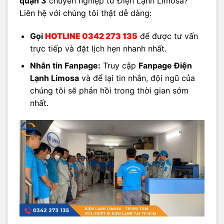
quận 3
chuyên nghiệp từ Điện Lạnh Limosa?
Liên hệ với chúng tôi thật dễ dàng:
Gọi
HOTLINE
0342 273 135
để được tư vấn
trực tiếp và đặt lịch hẹn nhanh nhất.
Nhắn tin Fanpage:
Truy cập
Fanpage Điện
Lạnh Limosa
và để lại tin nhắn, đội ngũ của
chúng tôi sẽ phản hồi trong thời gian sớm
nhất.