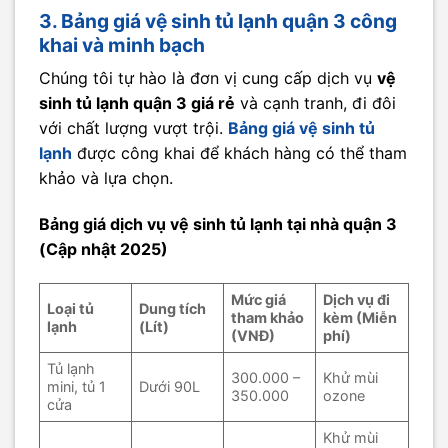
3. Bảng giá vệ sinh tủ lạnh quận 3 công
khai và minh bạch
Chúng tôi tự hào là đơn vị cung cấp dịch vụ
vệ
sinh tủ lạnh quận 3 giá rẻ
và cạnh tranh, đi đôi
với chất lượng vượt trội.
Bảng giá vệ sinh tủ
lạnh
được công khai để khách hàng có thể tham
khảo và lựa chọn.
Bảng giá dịch vụ vệ sinh tủ lạnh tại nhà quận 3
(Cập nhật 2025)
Mức giá
Dịch vụ đi
Loại tủ
Dung tích
tham khảo
kèm (Miễn
lạnh
(Lít)
(VNĐ)
phí)
Tủ lạnh
300.000 –
Khử mùi
mini, tủ 1
Dưới 90L
350.000
ozone
cửa
Khử mùi