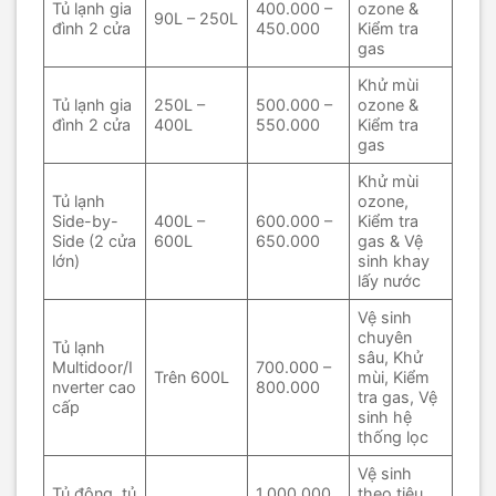
Tủ lạnh gia
400.000 –
ozone &
90L – 250L
đình 2 cửa
450.000
Kiểm tra
gas
Khử mùi
Tủ lạnh gia
250L –
500.000 –
ozone &
đình 2 cửa
400L
550.000
Kiểm tra
gas
Khử mùi
Tủ lạnh
ozone,
Side-by-
400L –
600.000 –
Kiểm tra
Side (2 cửa
600L
650.000
gas & Vệ
lớn)
sinh khay
lấy nước
Vệ sinh
chuyên
Tủ lạnh
sâu, Khử
Multidoor/I
700.000 –
Trên 600L
mùi, Kiểm
nverter cao
800.000
tra gas, Vệ
cấp
sinh hệ
thống lọc
Vệ sinh
Tủ đông, tủ
1.000.000
theo tiêu