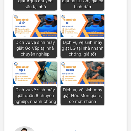
giặt Aqua chuyên
giặt tại Củ Chi, giá cả
sâu tại nhà
bình dân
Dịch vụ vệ sinh máy
Dịch vụ vệ sinh máy
giặt Gò Vấp tại nhà
giặt LG tại nhà nhanh
chuyên nghiệp
chóng, giá tốt
Dịch vụ vệ sinh máy
Dịch vụ vệ sinh máy
giặt quận 6 chuyên
giặt Hóc Môn giá rẻ,
nghiệp, nhanh chóng
có mặt nhanh