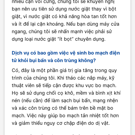
nhiều cặn vôi cứng, chúng tôi sẽ khuyến nghị
bạn nên ưu tiên sử dụng nước giặt thay vì bột
giặt, vì nước giặt có khả năng hòa tan tốt hơn
và ít để lại cặn khoáng. Nếu bạn dùng máy cửa
ngang, chúng tôi sẽ nhấn mạnh việc phải sử
dụng loại nước giặt “ít bọt” chuyên dụng.
Dịch vụ có bao gồm việc vệ sinh bo mạch điện
tử khỏi bụi bẩn và côn trùng không?
Có, đây là một phần giá trị gia tăng trong quy
trình của chúng tôi. Khi tháo các nắp máy, kỹ
thuật viên sẽ tiếp cận được khu vực bo mạch.
Họ sẽ sử dụng chổi cọ khô, mềm và bình xịt khí
nén (nếu cần) để làm sạch bụi bẩn, mạng nhện
và xác côn trùng có thể bám trên bề mặt bo
mạch. Việc này giúp bo mạch tản nhiệt tốt hơn
và giảm thiểu nguy cơ chập điện do dị vật.