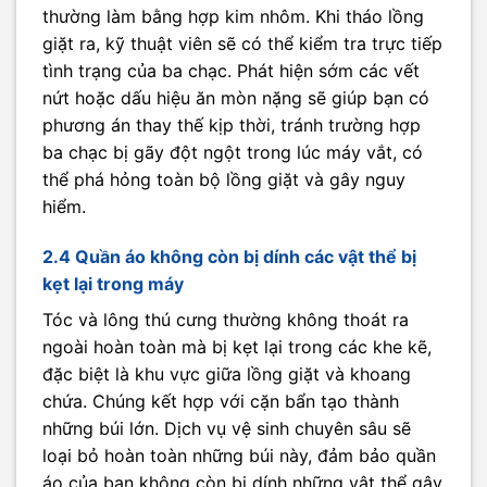
thường làm bằng hợp kim nhôm. Khi tháo lồng
giặt ra, kỹ thuật viên sẽ có thể kiểm tra trực tiếp
tình trạng của ba chạc. Phát hiện sớm các vết
nứt hoặc dấu hiệu ăn mòn nặng sẽ giúp bạn có
phương án thay thế kịp thời, tránh trường hợp
ba chạc bị gãy đột ngột trong lúc máy vắt, có
thể phá hỏng toàn bộ lồng giặt và gây nguy
hiểm.
2.4 Quần áo không còn bị dính các vật thể bị
kẹt lại trong máy
Tóc và lông thú cưng thường không thoát ra
ngoài hoàn toàn mà bị kẹt lại trong các khe kẽ,
đặc biệt là khu vực giữa lồng giặt và khoang
chứa. Chúng kết hợp với cặn bẩn tạo thành
những búi lớn. Dịch vụ vệ sinh chuyên sâu sẽ
loại bỏ hoàn toàn những búi này, đảm bảo quần
áo của bạn không còn bị dính những vật thể gây