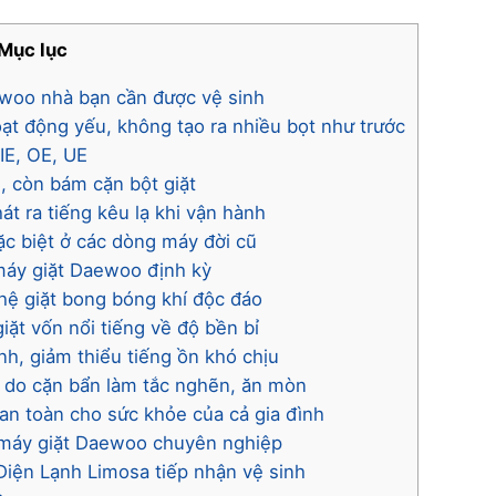
Mục lục
ewoo nhà bạn cần được vệ sinh
oạt động yếu, không tạo ra nhiều bọt như trước
IE, OE, UE
, còn bám cặn bột giặt
t ra tiếng kêu lạ khi vận hành
ặc biệt ở các dòng máy đời cũ
h máy giặt Daewoo định kỳ
hệ giặt bong bóng khí độc đáo
iặt vốn nổi tiếng về độ bền bỉ
nh, giảm thiểu tiếng ồn khó chịu
 do cặn bẩn làm tắc nghẽn, ăn mòn
an toàn cho sức khỏe của cả gia đình
h máy giặt Daewoo chuyên nghiệp
iện Lạnh Limosa tiếp nhận vệ sinh