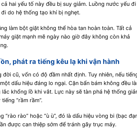
cả hai yếu tố này đều bị suy giảm. Luồng nước yếu đi
 đi do hệ thống tạo khí bị nghẹt.
ũng làm bột giặt không thể hòa tan hoàn toàn. Tất cả
c máy giặt mạnh mẽ ngày nào giờ đây không còn khả
ờng.
n, phát ra tiếng kêu lạ khi vận hành
 đời cũ, vốn có độ đầm nhất định. Tuy nhiên, nếu tiến
à một dấu hiệu đáng lo ngại. Cặn bẩn bám không đều l
g lắc khổng lồ khi vắt. Lực này sẽ tàn phá hệ thống gi
 tiếng “rầm rầm”.
 “rào rào” hoặc “ù ù”, đó là dấu hiệu vòng bi (bạc đạ
cần được can thiệp sớm để tránh gãy trục máy.