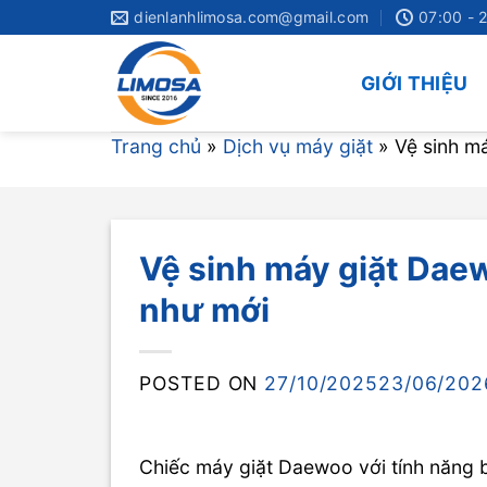
Skip
dienlanhlimosa.com@gmail.com
07:00 - 
to
content
GIỚI THIỆU
Trang chủ
»
Dịch vụ máy giặt
»
Vệ sinh m
Vệ sinh máy giặt Dae
như mới
POSTED ON
27/10/2025
23/06/202
Chiếc máy giặt Daewoo với tính năng 