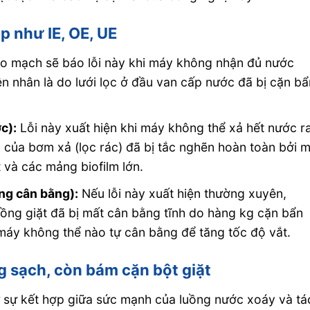
p như IE, OE, UE
o mạch sẽ báo lỗi này khi máy không nhận đủ nước
n nhân là do lưới lọc ở đầu van cấp nước đã bị cặn bẩ
c):
Lỗi này xuất hiện khi máy không thể xả hết nước r
 của bơm xả (lọc rác) đã bị tắc nghẽn hoàn toàn bởi 
t và các mảng biofilm lớn.
ng cân bằng):
Nếu lỗi này xuất hiện thường xuyên,
lồng giặt đã bị mất cân bằng tĩnh do hàng kg cặn bẩn
máy không thể nào tự cân bằng để tăng tốc độ vắt.
g sạch, còn bám cặn bột giặt
 sự kết hợp giữa sức mạnh của luồng nước xoáy và tá