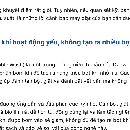
 khuyết điểm rất giỏi. Tuy nhiên, nếu quan sát kỹ, bạn
ệu suất, là những lời cảnh báo máy giặt của bạn cần đ
 khí hoạt động yếu, không tạo ra nhiều bọ
bble Wash) là một trong những niềm tự hào của Daewo
ận bơm khí để tạo ra hàng triệu bọt khí nhỏ li ti. Các
m giúp đánh tan bột giặt và đánh bật vết bẩn mà không
c đường ống dẫn và đầu phun cực kỳ nhỏ. Cặn bột giặt
biofilm rất dễ tích tụ, đông cứng lại và làm tắc nghẽ
khí được bơm vào sẽ giảm, không đủ để tạo ra bọt khí
ặt sạch và bảo vệ sợi vải của công nghệ này.