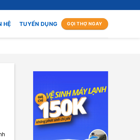
N HỆ
TUYỂN DỤNG
GỌI THỢ NGAY
nh