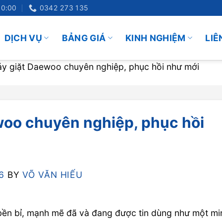
20:00
0342 273 135
DỊCH VỤ
BẢNG GIÁ
KINH NGHIỆM
LIÊ
áy giặt Daewoo chuyên nghiệp, phục hồi như mới
woo chuyên nghiệp, phục hồi
6
BY
VÕ VĂN HIẾU
bền bỉ, mạnh mẽ đã và đang được tin dùng như một mi