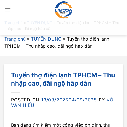
Skip
to
content
Trang chủ
»
TUYỂN DỤNG
»
Tuyển thợ điện lạnh TPHCM – Thu
nhập cao, đãi ngộ hấp dẫn
Trang chủ
»
TUYỂN DỤNG
»
Tuyển thợ điện lạnh
TPHCM – Thu nhập cao, đãi ngộ hấp dẫn
Tuyển thợ điện lạnh TPHCM – Thu
nhập cao, đãi ngộ hấp dẫn
POSTED ON
13/08/2025
04/09/2025
BY
VÕ
VĂN HIẾU
Bạn đang tìm kiếm một công việc ổn định, thu