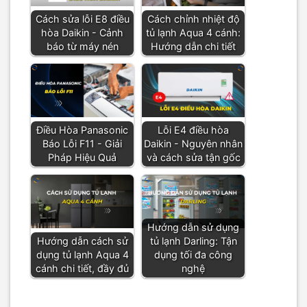
Cách sửa lỗi E8 điều
Cách chỉnh nhiệt độ
hòa Daikin - Cảnh
tủ lạnh Aqua 4 cánh:
báo từ máy nén
Hướng dẫn chi tiết
Điều Hòa Panasonic
Lỗi E4 điều hòa
Báo Lỗi F11 - Giải
Daikin - Nguyên nhân
Pháp Hiệu Quả
và cách sửa tận gốc
Hướng dẫn sử dụng
Hướng dẫn cách sử
tủ lạnh Darling: Tận
dụng tủ lạnh Aqua 4
dụng tối đa công
cánh chi tiết, đầy đủ
nghệ