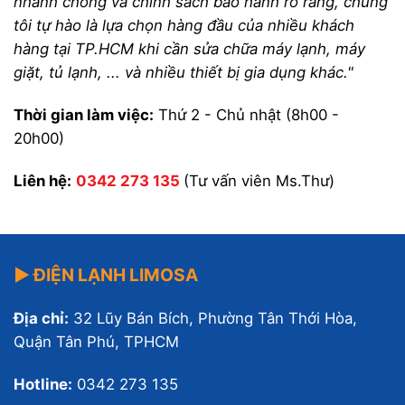
nhanh chóng và chính sách bảo hành rõ ràng, chúng
tôi tự hào là lựa chọn hàng đầu của nhiều khách
hàng tại TP.HCM khi cần sửa chữa máy lạnh, máy
giặt, tủ lạnh, ... và nhiều thiết bị gia dụng khác."
Thời gian làm việc:
Thứ 2 - Chủ nhật (8h00 -
20h00)
Liên hệ:
0342 273 135
(Tư vấn viên Ms.Thư)
▶ ĐIỆN LẠNH LIMOSA
Địa chỉ:
32 Lũy Bán Bích, Phường Tân Thới Hòa,
Quận Tân Phú, TPHCM
Hotline:
0342 273 135