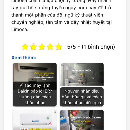
Limosa chính là lựa chọn lý tưởng. Hãy nhanh
tay gửi hồ sơ ứng tuyển ngay hôm nay để trở
thành một phần của đội ngũ kỹ thuật viên
chuyên nghiệp, tận tâm và đầy nhiệt huyết tại
Limosa.
5/5 - (1 bình chọn)
Xem thêm:
Vì sao máy lạnh
Daikin báo lỗi ER?
Nguyên nhân điều
Hướng dẫn cách
hòa thừa ga và cách
khắc phục
khắc phục hiệu quả