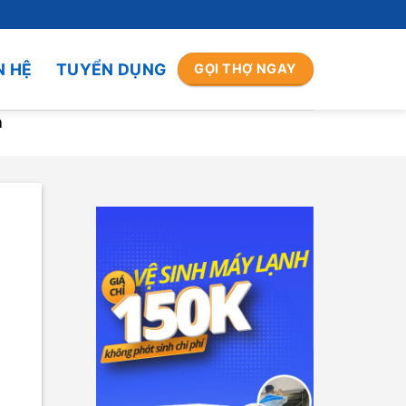
N HỆ
TUYỂN DỤNG
GỌI THỢ NGAY
ả