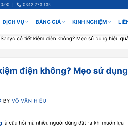
20:00
0342 273 135
DỊCH VỤ
BẢNG GIÁ
KINH NGHIỆM
LIÊ
 Sanyo có tiết kiệm điện không? Mẹo sử dụng hiệu qu
t kiệm điện không? Mẹo sử dụng
6
BY
VÕ VĂN HIẾU
g
là câu hỏi mà nhiều người dùng đặt ra khi muốn lựa