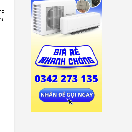
ng
hụ