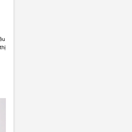
iêu
thị