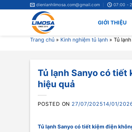
Skip
dienlanhlimosa.com@gmail.com
07:00 - 
to
content
GIỚI THIỆU
Trang chủ
»
Kinh nghiệm tủ lạnh
»
Tủ lạnh
Tủ lạnh Sanyo có tiế
hiệu quả
POSTED ON
27/07/2025
14/01/202
Tủ lạnh Sanyo có tiết kiệm điện khôn