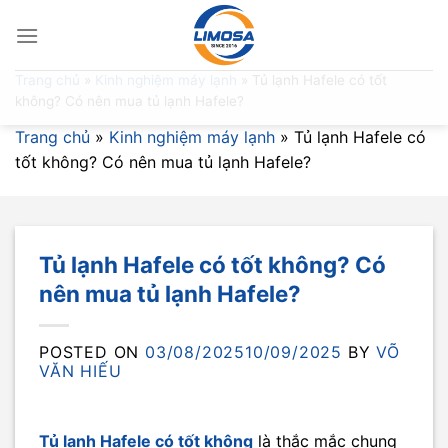
Skip
to
content
Trang chủ
»
Kinh nghiệm máy lạnh
»
Tủ lạnh Hafele có tốt
không? Có nên mua tủ lạnh Hafele?
Trang chủ
»
Kinh nghiệm máy lạnh
»
Tủ lạnh Hafele có
tốt không? Có nên mua tủ lạnh Hafele?
Tủ lạnh Hafele có tốt không? Có
nên mua tủ lạnh Hafele?
POSTED ON
03/08/2025
10/09/2025
BY
VÕ
VĂN HIẾU
Tủ lạnh Hafele có tốt không
là thắc mắc chung