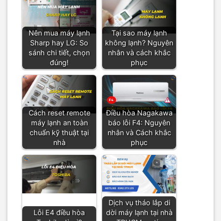
Nên mua máy lạnh
Tại sao máy lạnh
Sharp hay LG: So
không lạnh? Nguyên
sánh chi tiết, chọn
nhân và cách khắc
đúng!
phục
Cách reset remote
Điều hòa Nagakawa
máy lạnh an toàn
báo lỗi F4: Nguyên
chuẩn kỹ thuật tại
nhân và Cách khắc
nhà
phục
Dịch vụ tháo lắp di
Lỗi E4 điều hòa
dời máy lạnh tại nhà