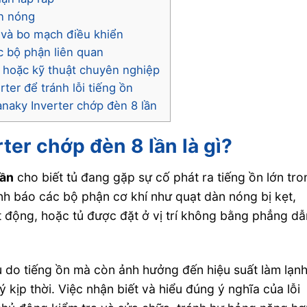
àn nóng
 và bo mạch điều khiển
c bộ phận liên quan
 hoặc kỹ thuật chuyên nghiệp
er để tránh lỗi tiếng ồn
anaky Inverter chớp đèn 8 lần
ter chớp đèn 8 lần là gì?
lần
cho biết tủ đang gặp sự cố phát ra tiếng ồn lớn tro
ảnh báo các bộ phận cơ khí như quạt dàn nóng bị kẹt,
 động, hoặc tủ được đặt ở vị trí không bằng phẳng dẫ
u do tiếng ồn mà còn ảnh hưởng đến hiệu suất làm lạn
 kịp thời. Việc nhận biết và hiểu đúng ý nghĩa của lỗi