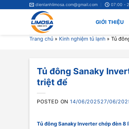
Skip
dienlanhlimosa.com@gmail.com
07:00 - 
to
content
GIỚI THIỆU
Trang chủ
»
Kinh nghiệm tủ lạnh
»
Tủ đông
Tủ đông Sanaky Invert
triệt để
POSTED ON
14/06/2025
27/06/202
Tủ đông Sanaky Inverter chớp đèn 8 