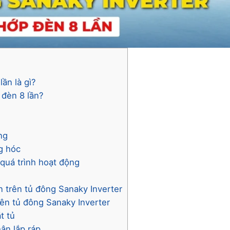
ần là gì?
 đèn 8 lần?
ỏng
g hóc
 quá trình hoạt động
ần trên tủ đông Sanaky Inverter
rên tủ đông Sanaky Inverter
ặt tủ
hận lắp ráp