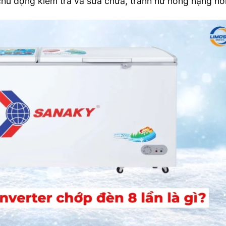
chủ động kiểm tra và sửa chữa, tránh hư hỏng nặng hơ