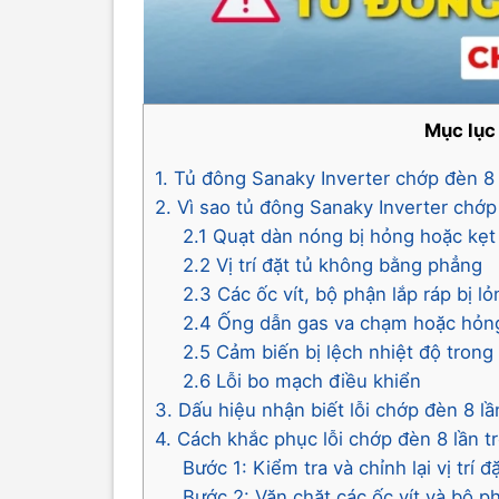
Mục lục
1. Tủ đông Sanaky Inverter chớp đèn 8 l
2. Vì sao tủ đông Sanaky Inverter chớp
2.1 Quạt dàn nóng bị hỏng hoặc kẹt
2.2 Vị trí đặt tủ không bằng phẳng
2.3 Các ốc vít, bộ phận lắp ráp bị l
2.4 Ống dẫn gas va chạm hoặc hỏn
2.5 Cảm biến bị lệch nhiệt độ trong
2.6 Lỗi bo mạch điều khiển
3. Dấu hiệu nhận biết lỗi chớp đèn 8 l
4. Cách khắc phục lỗi chớp đèn 8 lần t
Bước 1: Kiểm tra và chỉnh lại vị trí đ
Bước 2: Vặn chặt các ốc vít và bộ p