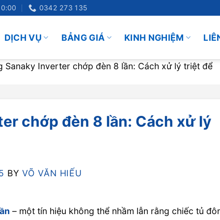
20:00
0342 273 135
DỊCH VỤ
BẢNG GIÁ
KINH NGHIỆM
LIÊ
 Sanaky Inverter chớp đèn 8 lần: Cách xử lý triệt để
er chớp đèn 8 lần: Cách xử lý
5
BY
VÕ VĂN HIẾU
lần
– một tín hiệu không thể nhầm lẫn rằng chiếc tủ đô