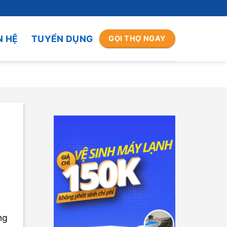
N HỆ
TUYỂN DỤNG
GỌI THỢ NGAY
ng