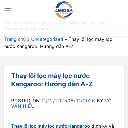
Skip
to
content
Trang chủ
»
Uncategorized
»
Thay lõi lọc máy lọc nước
Kangaroo: Hướng dẫn A-Z
Trang chủ
»
Uncategorized
»
Thay lõi lọc máy lọc
nước Kangaroo: Hướng dẫn A-Z
Thay lõi lọc máy lọc nước
Kangaroo: Hướng dẫn A-Z
POSTED ON
11/12/2025
06/01/2026
BY
VÕ
VĂN HIẾU
Thay lõi lọc máy lọc nước Kangaroo
định kỳ và