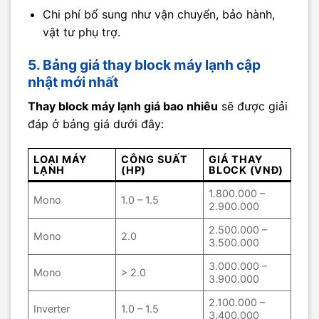
Chi phí bổ sung như vận chuyển, bảo hành,
vật tư phụ trợ.
5. Bảng giá thay block máy lạnh cập
nhật mới nhất
Thay block máy lạnh giá bao nhiêu
sẽ được giải
đáp ở bảng giá dưới đây:
LOẠI MÁY
CÔNG SUẤT
GIÁ THAY
LẠNH
(HP)
BLOCK (VNĐ)
1.800.000 –
Mono
1.0 – 1.5
2.900.000
2.500.000 –
Mono
2.0
3.500.000
3.000.000 –
Mono
> 2.0
3.900.000
2.100.000 –
Inverter
1.0 – 1.5
3.400.000