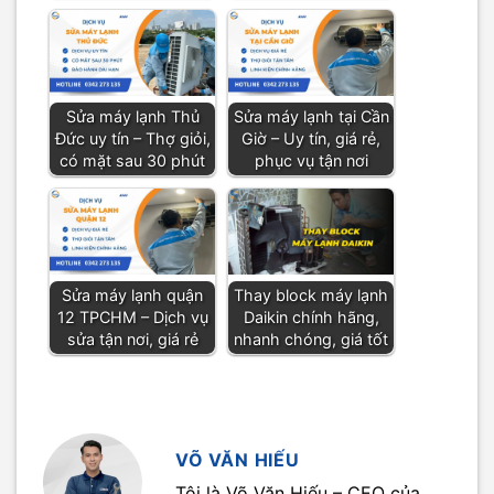
Sửa máy lạnh Thủ
Sửa máy lạnh tại Cần
Đức uy tín – Thợ giỏi,
Giờ – Uy tín, giá rẻ,
có mặt sau 30 phút
phục vụ tận nơi
Sửa máy lạnh quận
Thay block máy lạnh
12 TPCHM – Dịch vụ
Daikin chính hãng,
sửa tận nơi, giá rẻ
nhanh chóng, giá tốt
VÕ VĂN HIẾU
Tôi là Võ Văn Hiếu – CEO của