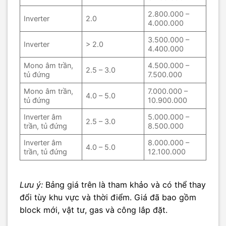
2.800.000 –
Inverter
2.0
4.000.000
3.500.000 –
Inverter
> 2.0
4.400.000
Mono âm trần,
4.500.000 –
2.5 – 3.0
tủ đứng
7.500.000
Mono âm trần,
7.000.000 –
4.0 – 5.0
tủ đứng
10.900.000
Inverter âm
5.000.000 –
2.5 – 3.0
trần, tủ đứng
8.500.000
Inverter âm
8.000.000 –
4.0 – 5.0
trần, tủ đứng
12.100.000
Lưu ý:
Bảng giá trên là tham khảo và có thể thay
đổi tùy khu vực và thời điểm. Giá đã bao gồm
block mới, vật tư, gas và công lắp đặt.