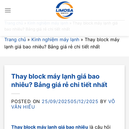
Skip
to
content
Trang chủ
»
Kinh nghiệm máy lạnh
»
Thay block máy lạnh giá
bao nhiêu? Bảng giá rẻ chi tiết nhất
Trang chủ
»
Kinh nghiệm máy lạnh
»
Thay block máy
lạnh giá bao nhiêu? Bảng giá rẻ chi tiết nhất
Thay block máy lạnh giá bao
nhiêu? Bảng giá rẻ chi tiết nhất
POSTED ON
25/09/2025
05/12/2025
BY
VÕ
VĂN HIẾU
Thay block máy lạnh giá bao nhiêu
là câu hỏi