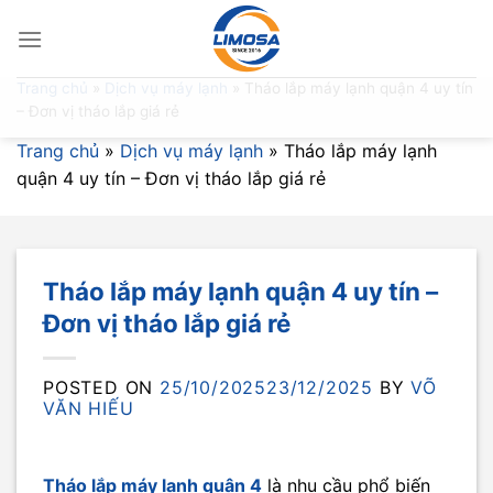
Skip
to
content
Trang chủ
»
Dịch vụ máy lạnh
»
Tháo lắp máy lạnh quận 4 uy tín
– Đơn vị tháo lắp giá rẻ
Trang chủ
»
Dịch vụ máy lạnh
»
Tháo lắp máy lạnh
quận 4 uy tín – Đơn vị tháo lắp giá rẻ
Tháo lắp máy lạnh quận 4 uy tín –
Đơn vị tháo lắp giá rẻ
POSTED ON
25/10/2025
23/12/2025
BY
VÕ
VĂN HIẾU
Tháo lắp máy lạnh quận 4
là nhu cầu phổ biến