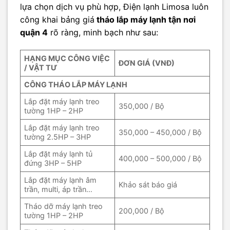
lựa chọn dịch vụ phù hợp, Điện lạnh Limosa luôn
công khai bảng giá
tháo lắp máy lạnh tận nơi
quận 4
rõ ràng, minh bạch như sau:
HẠNG MỤC CÔNG VIỆC
ĐƠN GIÁ (VNĐ)
/ VẬT TƯ
CÔNG THÁO LẮP MÁY LẠNH
Lắp đặt máy lạnh treo
350,000 / Bộ
tường 1HP – 2HP
Lắp đặt máy lạnh treo
350,000 – 450,000 / Bộ
tường 2.5HP – 3HP
Lắp đặt máy lạnh tủ
400,000 – 500,000 / Bộ
đứng 3HP – 5HP
Lắp đặt máy lạnh âm
Khảo sát báo giá
trần, multi, áp trần…
Tháo dỡ máy lạnh treo
200,000 / Bộ
tường 1HP – 2HP