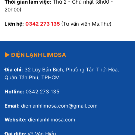
Thời gian làm việc:
Thứ 2 - Chủ nhật (8h00 -
20h00)
Liên hệ:
0342 273 135
(Tư vấn viên Ms.Thư)
▶ ĐIỆN LẠNH LIMOSA
Địa chỉ:
32 Lũy Bán Bích, Phường Tân Thới Hòa,
Quận Tân Phú, TPHCM
Hotline:
0342 273 135
Email:
dienlanhlimosa.com@gmail.com
Website:
dienlanhlimosa.com
Đại diện:
Võ Văn Hiếu