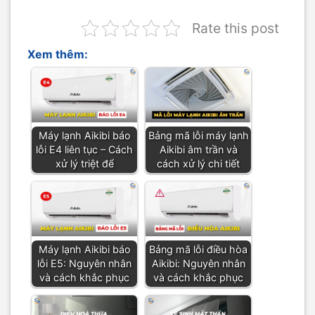
Rate this post
Xem thêm:
Máy lạnh Aikibi báo
Bảng mã lỗi máy lạnh
lỗi E4 liên tục – Cách
Aikibi âm trần và
xử lý triệt để
cách xử lý chi tiết
Máy lạnh Aikibi báo
Bảng mã lỗi điều hòa
lỗi E5: Nguyên nhân
Aikibi: Nguyên nhân
và cách khắc phục
và cách khắc phục