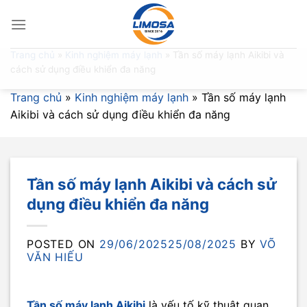
Skip
to
content
Trang chủ
»
Kinh nghiệm máy lạnh
»
Tần số máy lạnh Aikibi và
cách sử dụng điều khiển đa năng
Trang chủ
»
Kinh nghiệm máy lạnh
»
Tần số máy lạnh
Aikibi và cách sử dụng điều khiển đa năng
Tần số máy lạnh Aikibi và cách sử
dụng điều khiển đa năng
POSTED ON
29/06/2025
25/08/2025
BY
VÕ
VĂN HIẾU
Tần số máy lạnh Aikibi
là yếu tố kỹ thuật quan