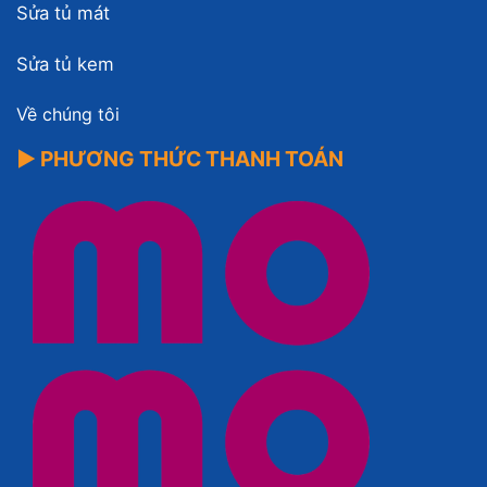
Sửa tủ mát
Sửa tủ kem
Về chúng tôi
▶ PHƯƠNG THỨC THANH TOÁN