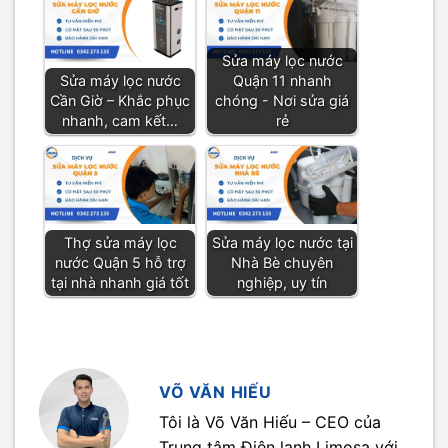
Sửa máy lọc nước
Sửa máy lọc nước
Quận 11 nhanh
Cần Giờ – Khắc phục
chóng - Nơi sửa giá
nhanh, cam kết…
rẻ
Thợ sửa máy lọc
Sửa máy lọc nước tại
nước Quận 5 hỗ trợ
Nhà Bè chuyên
tại nhà nhanh giá tốt
nghiệp, uy tín
VÕ VĂN HIẾU
Tôi là Võ Văn Hiếu – CEO của
Trung tâm Điện lạnh Limosa với