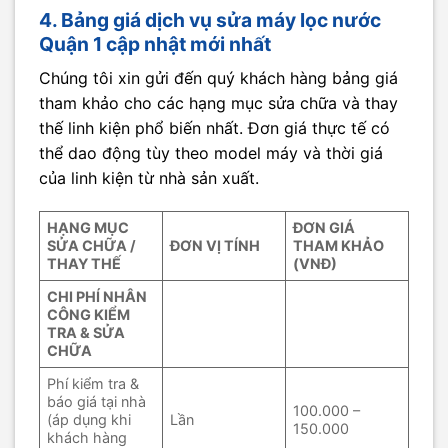
4. Bảng giá dịch vụ sửa máy lọc nước
Quận 1 cập nhật mới nhất
Chúng tôi xin gửi đến quý khách hàng bảng giá
tham khảo cho các hạng mục sửa chữa và thay
thế linh kiện phổ biến nhất. Đơn giá thực tế có
thể dao động tùy theo model máy và thời giá
của linh kiện từ nhà sản xuất.
HẠNG MỤC
ĐƠN GIÁ
SỬA CHỮA /
ĐƠN VỊ TÍNH
THAM KHẢO
THAY THẾ
(VNĐ)
CHI PHÍ NHÂN
CÔNG KIỂM
TRA & SỬA
CHỮA
Phí kiểm tra &
báo giá tại nhà
100.000 –
(áp dụng khi
Lần
150.000
khách hàng