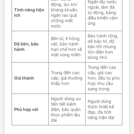
Ngăn lấy nước
động, lọc khí
ngoài, làm đá
Tính năng tiện
kháng khuẩn,
tự động, bảng
ích
ngăn rau quả
điều khiển cảm
chống mất
ứng
nước
Bảo hành rộng,
Bền bỉ, ít hỏng
dễ bảo trì, độ
Độ bền, bảo
vặt, bảo hành
bền tốt nhưng
hành
hạn chế hơn về
tốn điện hơn
mặt vùng miền
dòng nhỏ
Trung đến cao
Trung đến cao
cấp, giá cao
Giá thành
cấp, giá thường
hơn, đầu tư phù
thấp hơn
hợp nhu cầu
sang trọng
Người dùng ưu
Người dùng
tiên tiết kiệm
thích thiết kế
Phù hợp với
điện, bảo quản
đẹp, đa tính
thực phẩm lâu
năng hiện đại
dài