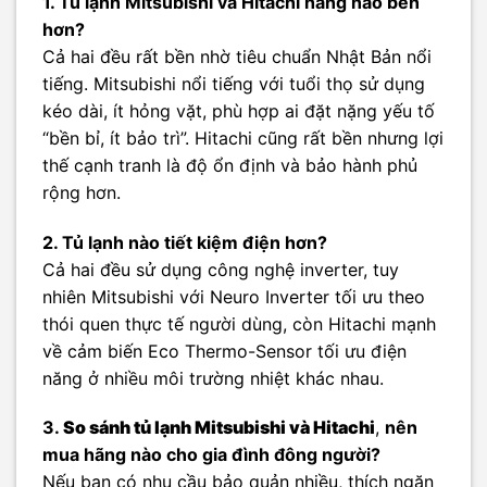
1. Tủ lạnh Mitsubishi và Hitachi hãng nào bền
hơn?
Cả hai đều rất bền nhờ tiêu chuẩn Nhật Bản nổi
tiếng. Mitsubishi nổi tiếng với tuổi thọ sử dụng
kéo dài, ít hỏng vặt, phù hợp ai đặt nặng yếu tố
“bền bỉ, ít bảo trì”. Hitachi cũng rất bền nhưng lợi
thế cạnh tranh là độ ổn định và bảo hành phủ
rộng hơn.
2. Tủ lạnh nào tiết kiệm điện hơn?
Cả hai đều sử dụng công nghệ inverter, tuy
nhiên Mitsubishi với Neuro Inverter tối ưu theo
thói quen thực tế người dùng, còn Hitachi mạnh
về cảm biến Eco Thermo-Sensor tối ưu điện
năng ở nhiều môi trường nhiệt khác nhau.
3.
So sánh tủ lạnh Mitsubishi và Hitachi
,
nên
mua hãng nào cho gia đình đông người?
Nếu bạn có nhu cầu bảo quản nhiều, thích ngăn