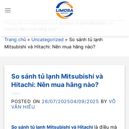
Skip
to
content
Trang chủ
»
Uncategorized
»
So sánh tủ lạnh Mitsubishi và
Hitachi: Nên mua hãng nào?
Trang chủ
»
Uncategorized
»
So sánh tủ lạnh
Mitsubishi và Hitachi: Nên mua hãng nào?
So sánh tủ lạnh Mitsubishi và
Hitachi: Nên mua hãng nào?
POSTED ON
26/07/2025
04/09/2025
BY
VÕ
VĂN HIẾU
So sánh tủ lạnh Mitsubishi và Hitachi
là điều mà