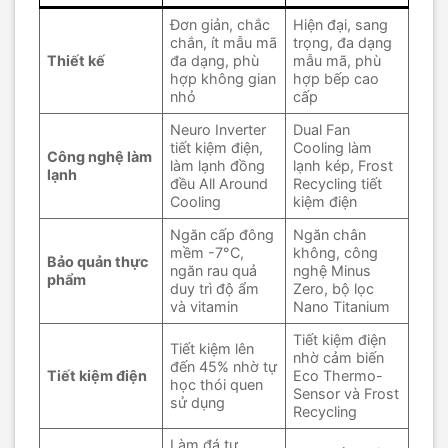
Đơn giản, chắc
Hiện đại, sang
chắn, ít mẫu mã
trọng, đa dạng
Thiết kế
đa dạng, phù
mẫu mã, phù
hợp không gian
hợp bếp cao
nhỏ
cấp
Neuro Inverter
Dual Fan
tiết kiệm điện,
Cooling làm
Công nghệ làm
làm lạnh đồng
lạnh kép, Frost
lạnh
đều All Around
Recycling tiết
Cooling
kiệm điện
Ngăn cấp đông
Ngăn chân
mềm -7°C,
không, công
Bảo quản thực
ngăn rau quả
nghệ Minus
phẩm
duy trì độ ẩm
Zero, bộ lọc
và vitamin
Nano Titanium
Tiết kiệm điện
Tiết kiệm lên
nhờ cảm biến
đến 45% nhờ tự
Tiết kiệm điện
Eco Thermo-
học thói quen
Sensor và Frost
sử dụng
Recycling
Làm đá tự