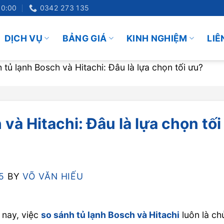
20:00
0342 273 135
DỊCH VỤ
BẢNG GIÁ
KINH NGHIỆM
LIÊ
 tủ lạnh Bosch và Hitachi: Đâu là lựa chọn tối ưu?
và Hitachi: Đâu là lựa chọn tối
5
BY
VÕ VĂN HIẾU
y nay, việc
so sánh tủ lạnh Bosch và Hitachi
luôn là ch