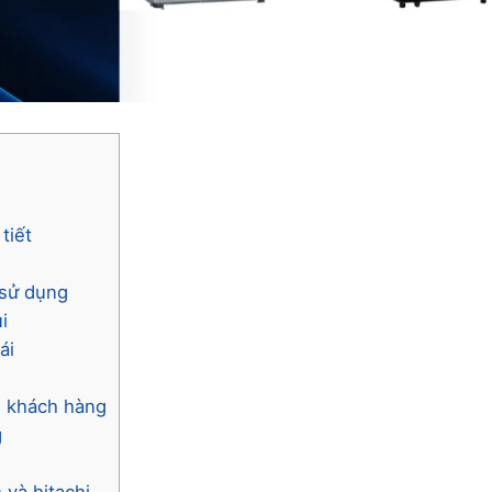
tiết
 sử dụng
i
ái
ụ khách hàng
g
 và hitachi