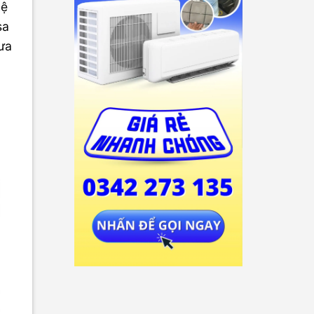
hệ
sa
đưa