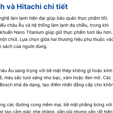
h và Hitachi chi tiết
nghệ làm lạnh hiện đại giúp bảo quản thực phẩm tốt.
kiểu châu Âu và hệ thống làm lạnh đa chiều, trong khi
khuẩn Nano Titanium giúp giữ thực phẩm tươi lâu hơn.
một chút. Lựa chọn giữa hai thương hiệu phụ thuộc và
n sách của người dùng.
hâu Âu sang trọng với bề mặt thép không gỉ hoặc kính
tế, màu sắc tươi sáng như bạc, xám hoặc đen mờ. Các
a Bosch khá đa dạng, tạo điểm nhấn đẳng cấp cho khô
 dụng các đường cong mềm mại, bề mặt phẳng bóng với
ạt tạo cảm giác nhẹ nhàng, gần gũi nhưng vẫn rất hiện