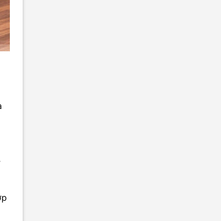
a
,
ợp