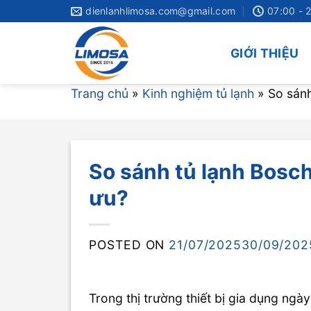
Skip
dienlanhlimosa.com@gmail.com
07:00 - 
to
content
GIỚI THIỆU
Trang chủ
»
Kinh nghiệm tủ lạnh
»
So sánh
So sánh tủ lạnh Bosch 
ưu?
POSTED ON
21/07/2025
30/09/202
Trong thị trường thiết bị gia dụng ngà