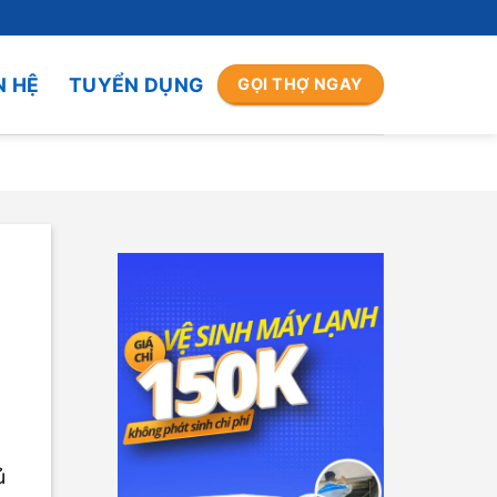
N HỆ
TUYỂN DỤNG
GỌI THỢ NGAY
ủ