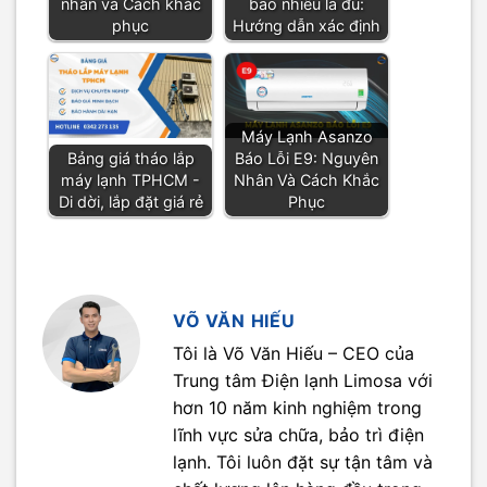
nhân và Cách khắc
bao nhiêu là đủ:
phục
Hướng dẫn xác định
Máy Lạnh Asanzo
Bảng giá tháo lắp
Báo Lỗi E9: Nguyên
máy lạnh TPHCM -
Nhân Và Cách Khắc
Di dời, lắp đặt giá rẻ
Phục
VÕ VĂN HIẾU
Tôi là Võ Văn Hiếu – CEO của
Trung tâm Điện lạnh Limosa với
hơn 10 năm kinh nghiệm trong
lĩnh vực sửa chữa, bảo trì điện
lạnh. Tôi luôn đặt sự tận tâm và