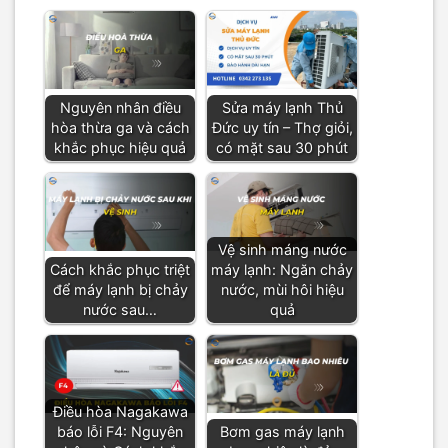
Nguyên nhân điều
Sửa máy lạnh Thủ
hòa thừa ga và cách
Đức uy tín – Thợ giỏi,
khắc phục hiệu quả
có mặt sau 30 phút
Vệ sinh máng nước
Cách khắc phục triệt
máy lạnh: Ngăn chảy
để máy lạnh bị chảy
nước, mùi hôi hiệu
nước sau…
quả
Điều hòa Nagakawa
báo lỗi F4: Nguyên
Bơm gas máy lạnh