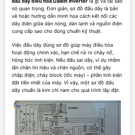
đấu dây điều hòa Daikin inverter
là gì và tại sao
nó quan trọng. Đơn giản, sơ đồ đấu dây là bản
vẽ hoặc hướng dẫn minh họa cách kết nối các
dây điện giữa dàn nóng, dàn lạnh và nguồn điện
cung cấp sao cho đúng chuẩn kỹ thuật.
Việc đấu dây đúng sơ đồ giúp máy điều hòa
hoạt động chính xác, hạn chế rủi ro cháy nổ,
hỏng hóc linh kiện. Nếu đấu sai dây, ví dụ nhầm
lẫn chân tín hiệu và chân nguồn, có thể gây
chập điện, cháy block (lốc máy) – phần linh kiện
đắt tiền nhất của máy. Vì vậy, một sơ đồ đấu
dây chuẩn là kim chỉ nam cho quá trình lắp đặt.