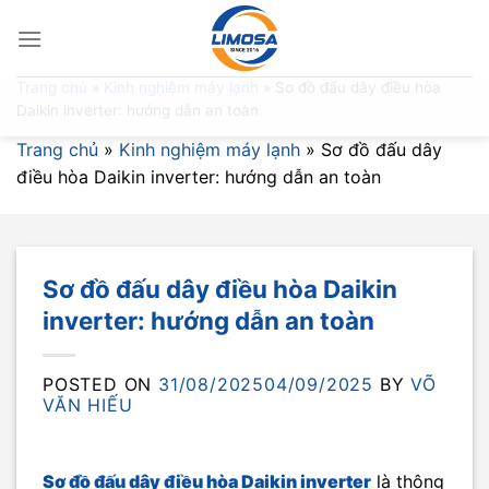
Skip
to
content
Trang chủ
»
Kinh nghiệm máy lạnh
»
Sơ đồ đấu dây điều hòa
Daikin inverter: hướng dẫn an toàn
Trang chủ
»
Kinh nghiệm máy lạnh
»
Sơ đồ đấu dây
điều hòa Daikin inverter: hướng dẫn an toàn
Sơ đồ đấu dây điều hòa Daikin
inverter: hướng dẫn an toàn
POSTED ON
31/08/2025
04/09/2025
BY
VÕ
VĂN HIẾU
Sơ đồ đấu dây điều hòa Daikin inverter
là thông