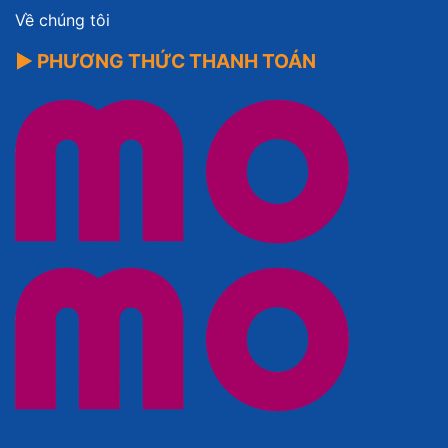
Về chúng tôi
▶ PHƯƠNG THỨC THANH TOÁN