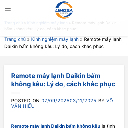
Skip
to
content
Trang chủ
»
Kinh nghiệm máy lạnh
»
Remote máy lạnh Daikin
bấm không kêu: Lý do, cách khắc phục
Trang chủ
»
Kinh nghiệm máy lạnh
»
Remote máy lạnh
Daikin bấm không kêu: Lý do, cách khắc phục
Remote máy lạnh Daikin bấm
không kêu: Lý do, cách khắc phục
POSTED ON
07/09/2025
03/11/2025
BY
VÕ
VĂN HIẾU
Remote máy lạnh Daikin bấm không kêu
là tình