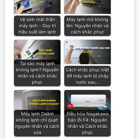
Vệ sinh mắt thần
Máy lạnh mở không
máy lạnh - Duy trì
lên: Nguyên nhân và
hiệu suất làm lạnh
cách khắc phục
Tại sao máy lạnh
không lạnh? Nguyên
Cách khắc phục triệt
nhân và cách khắc
để máy lạnh bị chảy
phục
nước sau…
Máy lạnh Daikin
Điều hòa Nagakawa
không lạnh chỉ quạt:
báo lỗi F4: Nguyên
nguyên nhân và cách
nhân và Cách khắc
sửa
phục