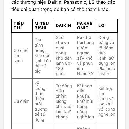
các thương hiệu Daikin, Panasonic, LG theo các
tiêu chí quan trọng để bạn có thể tham khảo:
TIÊU
MITSU
PANAS
DAIKIN
LG
CHÍ
BISHI
ONIC
Sưởi
Rửa trôi
Đóng
Chu
nhẹ và
bụi bằng
băng và
trình
quạt
nước
rã đông
Cơ chế
hong
hong
ngưng,
dàn
làm
khô dàn
khô dàn
sấy khô
lạnh, sử
sạch
lạnh kéo
lạnh 80-
và phun
dụng ion
dài ~2
120
ion
Plasmac
giờ
phút
Nanoe X
luster
Kỹ
Tự động
Kết hợp
lưỡng,
Kết hợp
điều
diệt
thân
làm
chỉnh
khuẩn,
thiện
sạch và
Ưu điểm
luồng
khử mùi
môi
lọc khí
khí, sưởi
bằng
trường,
với công
làm khô
công
dễ sử
nghệ ion
nhanh
nghệ ion
dụng
Không