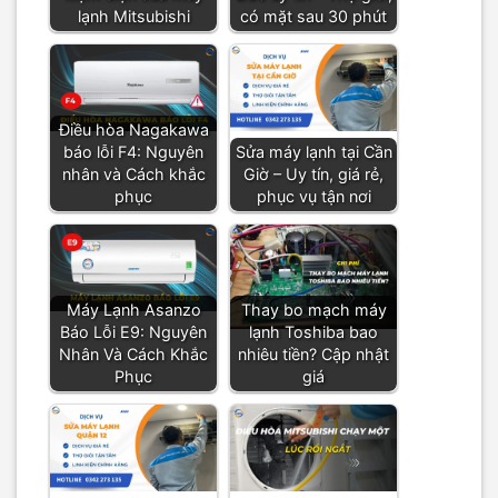
lạnh Mitsubishi
có mặt sau 30 phút
Điều hòa Nagakawa
báo lỗi F4: Nguyên
Sửa máy lạnh tại Cần
nhân và Cách khắc
Giờ – Uy tín, giá rẻ,
phục
phục vụ tận nơi
Máy Lạnh Asanzo
Thay bo mạch máy
Báo Lỗi E9: Nguyên
lạnh Toshiba bao
Nhân Và Cách Khắc
nhiêu tiền? Cập nhật
Phục
giá