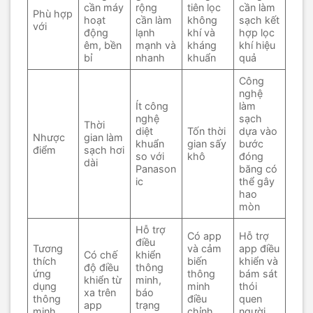
cần máy
rộng
tiên lọc
cần làm
Phù hợp
hoạt
cần làm
không
sạch kết
với
động
lạnh
khí và
hợp lọc
êm, bền
mạnh và
kháng
khí hiệu
bỉ
nhanh
khuẩn
quả
Công
nghệ
Ít công
làm
nghệ
sạch
Thời
diệt
Tốn thời
dựa vào
Nhược
gian làm
khuẩn
gian sấy
bước
điểm
sạch hơi
so với
khô
đóng
dài
Panason
băng có
ic
thể gây
hao
mòn
Hỗ trợ
Có app
Hỗ trợ
điều
Tương
và cảm
app điều
Có chế
khiển
thích
biến
khiển và
độ điều
thông
ứng
thông
bám sát
khiển từ
minh,
dụng
minh
thói
xa trên
báo
thông
điều
quen
app
trạng
minh
chỉnh
người