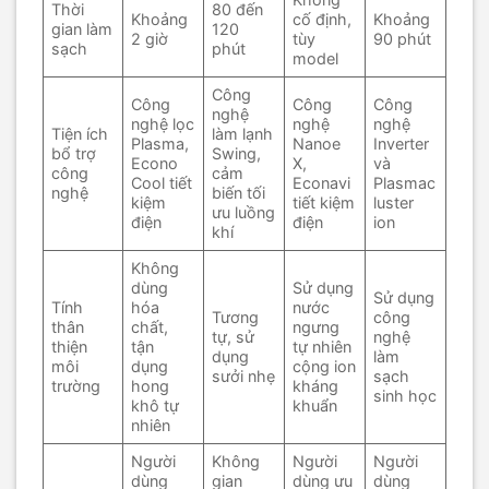
Thời
80 đến
Khoảng
cố định,
Khoảng
gian làm
120
2 giờ
tùy
90 phút
sạch
phút
model
Công
Công
Công
Công
nghệ
nghệ lọc
nghệ
nghệ
Tiện ích
làm lạnh
Plasma,
Nanoe
Inverter
bổ trợ
Swing,
Econo
X,
và
công
cảm
Cool tiết
Econavi
Plasmac
nghệ
biến tối
kiệm
tiết kiệm
luster
ưu luồng
điện
điện
ion
khí
Không
dùng
Sử dụng
Sử dụng
Tính
hóa
nước
Tương
công
thân
chất,
ngưng
tự, sử
nghệ
thiện
tận
tự nhiên
dụng
làm
môi
dụng
cộng ion
sưởi nhẹ
sạch
trường
hong
kháng
sinh học
khô tự
khuẩn
nhiên
Người
Không
Người
Người
dùng
gian
dùng ưu
dùng