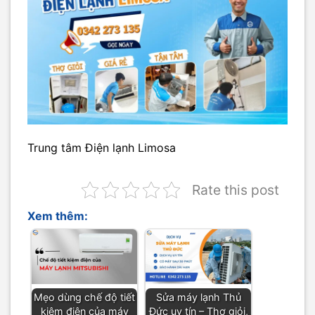
Trung tâm Điện lạnh Limosa
Rate this post
Xem thêm:
Mẹo dùng chế độ tiết
Sửa máy lạnh Thủ
kiệm điện của máy
Đức uy tín – Thợ giỏi,