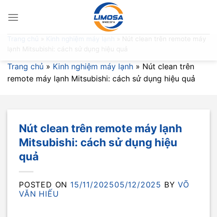
Skip
to
content
Trang chủ
»
Kinh nghiệm máy lạnh
»
Nút clean trên remote máy
lạnh Mitsubishi: cách sử dụng hiệu quả
Trang chủ
»
Kinh nghiệm máy lạnh
»
Nút clean trên
remote máy lạnh Mitsubishi: cách sử dụng hiệu quả
Nút clean trên remote máy lạnh
Mitsubishi: cách sử dụng hiệu
quả
POSTED ON
15/11/2025
05/12/2025
BY
VÕ
VĂN HIẾU