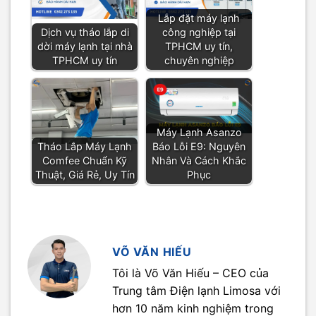
Lắp đặt máy lạnh
Dịch vụ tháo lắp di
công nghiệp tại
dời máy lạnh tại nhà
TPHCM uy tín,
TPHCM uy tín
chuyên nghiệp
Máy Lạnh Asanzo
Tháo Lắp Máy Lạnh
Báo Lỗi E9: Nguyên
Comfee Chuẩn Kỹ
Nhân Và Cách Khắc
Thuật, Giá Rẻ, Uy Tín
Phục
VÕ VĂN HIẾU
Tôi là Võ Văn Hiếu – CEO của
Trung tâm Điện lạnh Limosa với
hơn 10 năm kinh nghiệm trong