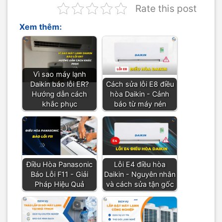
Rate this post
Xem thêm:
Vì sao máy lạnh
Daikin báo lỗi ER?
Cách sửa lỗi E8 điều
Hướng dẫn cách
hòa Daikin - Cảnh
khắc phục
báo từ máy nén
Điều Hòa Panasonic
Lỗi E4 điều hòa
Báo Lỗi F11 - Giải
Daikin - Nguyên nhân
Pháp Hiệu Quả
và cách sửa tận gốc