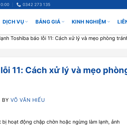
20:00
0342 273 135
DỊCH VỤ
BẢNG GIÁ
KINH NGHIỆM
LIÊ
ạnh Toshiba báo lỗi 11: Cách xử lý và mẹo phòng trán
lỗi 11: Cách xử lý và mẹo phòn
5
BY
VÕ VĂN HIẾU
t bị hoạt động chập chờn hoặc ngừng làm lạnh, ảnh