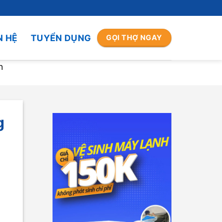
N HỆ
TUYỂN DỤNG
GỌI THỢ NGAY
h
g