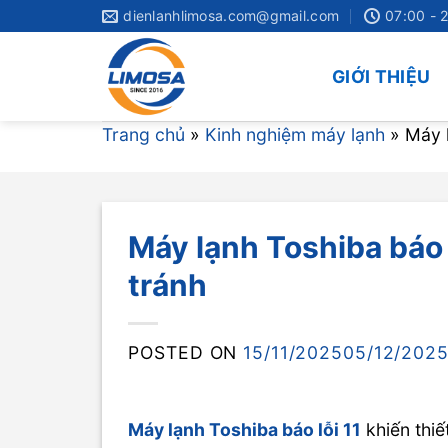
Skip
dienlanhlimosa.com@gmail.com
07:00 - 
to
content
GIỚI THIỆU
Trang chủ
»
Kinh nghiệm máy lạnh
»
Máy l
Máy lạnh Toshiba báo 
tránh
POSTED ON
15/11/2025
05/12/202
Máy lạnh Toshiba báo lỗi 11
khiến thiế