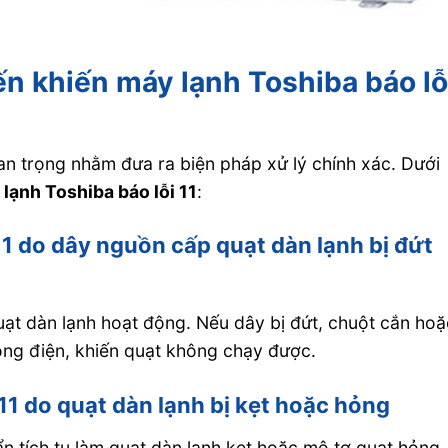
n khiến máy lạnh Toshiba báo lỗ
n trọng nhằm đưa ra biện pháp xử lý chính xác. Dưới
lạnh Toshiba báo lỗi 11
:
 11 do dây nguồn cấp quạt dàn lạnh bị đứt
uạt dàn lạnh hoạt động. Nếu dây bị đứt, chuột cắn hoặ
dòng điện, khiến quạt không chạy được.
 11 do quạt dàn lạnh bị kẹt hoặc hỏng
n tích tụ làm quạt dàn lạnh kẹt hoặc mô tơ quạt hỏng,