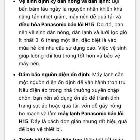
Vệ sinh định kỳ dàn nóng và dàn lạnh:
Bụi
bẩn bám lâu ngày là nguyên nhân khiến khả
năng tản nhiệt giảm, máy nén dễ quá tải và
điều hòa Panasonic báo lỗi H15
. Do đó, bạn
nên vệ sinh dàn nóng, dàn lạnh và lưới lọc gió
ít nhất 3–6 tháng một lần, đặc biệt là vào
mùa hè khi nhu cầu sử dụng cao. Việc vệ sinh
giúp luồng khí lưu thông tốt hơn và bảo vệ
máy nén.
Đảm bảo nguồn điện ổn định:
Máy lạnh cần
một nguồn điện ổn định để vận hành trơn tru.
Nếu điện áp trong nhà thường xuyên chập
chờn, bạn nên sử dụng ổn áp để tránh tình
trạng sụt áp hoặc quá tải, vốn dễ gây hỏng
bo mạch và làm
máy lạnh Panasonic báo lỗi
H15
. Đây là cách đơn giản nhưng rất hiệu quả
để bảo vệ thiết bị.
Tránh bật tắt máy liên tục:
Việc bật tắt máy