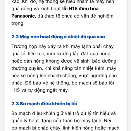
xác. Khi đó, hệ thống sẽ hiểu nhầm là máy nén
quá nóng và kích hoạt
lỗi H15 điều hòa
Panasonic
, dù thực tế chưa có vấn đề nghiêm
trọng.
2.2 Máy nén hoạt động ở nhiệt độ quá cao
Trường hợp này xảy ra khi máy lạnh phải chạy
quá tải liên tục, môi trường lắp đặt quá nóng
hoặc dàn nóng không được vệ sinh, bảo dưỡng
thường xuyên. Khi khả năng tản nhiệt kém, máy
nén sẽ nóng lên nhanh chóng, vượt ngưỡng cho
phép. Để bảo vệ hệ thống, bo mạch sẽ báo lỗi
H15 và tự động ngắt máy.
2.3 Bo mạch điều khiển bị lỗi
Bo mạch điều khiển giữ vai trò xử lý tín hiệu và
quản lý hoạt động của toàn bộ máy lạnh. Nếu
bo mạch bị chập cháy, linh kiện hỏng hoặc mạch