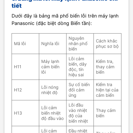
tiết
Dưới đây là bảng mã phổ biến lỗi trên máy lạnh
Panasonic (đặc biệt dòng Biến tần):
Nguyên
Cách khắc
Mã lỗi
Nghĩa lỗi
nhân phổ
phục sơ bộ
biến
Lỗi cảm
Máy lạnh
Kiểm tra,
biến, dây
H11
cảm biến
thay cảm
độc, tín
lỗi
biến
hiệu sai
Sự cố biến
Kiểm tra
Lỗi nóng
H12
đổi cảm
hiện tại của
nhiệt độ
ứng
cảm biến
Lỗi đầu
Lỗi cảm
vào nhiệt
Thay cảm
H13
biến nhiệt
độ của
biến
độ đầu vào
biến nhiệt
Lỗi cảm
Đầu nhiệt