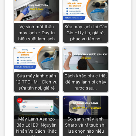
Vệ sinh mắt thần
Sửa máy lạnh tại Cần
máy lạnh - Duy trì
Giờ – Uy tín, giá rẻ,
hiệu suất làm lạnh
phục vụ tận nơi
Sửa máy lạnh quận
Cách khắc phục triệt
12 TPCHM – Dịch vụ
để máy lạnh bị chảy
sửa tận nơi, giá rẻ
nước sau…
Máy Lạnh Asanzo
So sánh máy lạnh
Báo Lỗi E9: Nguyên
Sharp và Mitsubishi:
Nhân Và Cách Khắc
lựa chọn nào hiệu