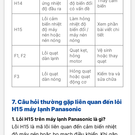
Thay cảm
H14
ứng nhiệt
độ biến đổi
biến
độ đầu ra
có vấn đề
Lỗi cảm
Làm hỏng
biến nhiệt
nhiệt độ
Xem phần
H15
độ máy
biến đổi /
bài viết chi
nén hoặc
máy nén
tiết
nén nóng
nóng
Quạt kẹt,
Vệ sinh
Lỗi quạt
F1, F2
hỏng
hoặc thay
dàn lạnh
motor
quạt
Hỏng quạt
Lỗi quạt
Kiểm tra và
F3
hoặc quạt
dàn nóng
sửa chữa
động cơ
7. Câu hỏi thường gặp liên quan đến lỗi
H15 máy lạnh Panasonic
1. Lỗi H15 trên máy lạnh Panasonic là gì?
Lỗi H15 là mã lỗi liên quan đến cảm biến nhiệt
độ máy nén hoặc bo mạch điều khiển. Khi gặp