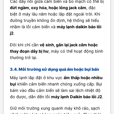
Các dây nối giữa cảm biến và bo mạch có thể bị
đứt ngầm, oxy hóa, hoặc lỏng jack cắm
, đặc
biệt ở máy lâu năm hoặc lắp đặt ngoài trời. Khi
đường truyền không ổn định, hệ thống sẽ hiểu
nhầm là lỗi cảm biến và
máy lạnh daikin báo lỗi
j2
.
Đôi khi chỉ cần
vệ sinh, gắn lại jack cắm hoặc
thay đoạn dây bị hư
, máy có thể hoạt động bình
thường trở lại.
3.4. Môi trường sử dụng quá ẩm hoặc bụi bẩn
Máy lạnh lắp đặt ở khu vực
ẩm thấp hoặc nhiều
bụi
khiến cảm biến nhanh chóng xuống cấp. Bụi
bám vào đầu cảm biến sẽ làm sai lệch nhiệt độ
đo được, dẫn đến lỗi
máy lạnh Daikin báo lỗi J2
.
Giữ môi trường xung quanh máy khô ráo, sạch