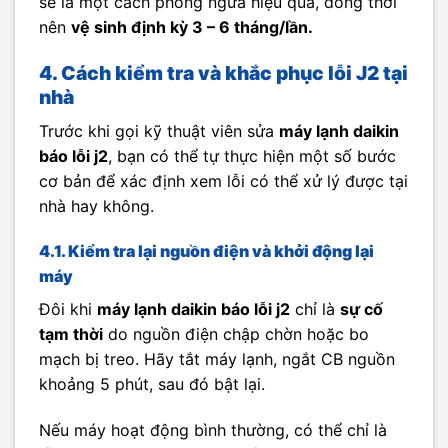
sẽ là một cách phòng ngừa hiệu quả, đồng thời
nên
vệ sinh định kỳ 3 – 6 tháng/lần.
4. Cách kiểm tra và khắc phục lỗi J2 tại
nhà
Trước khi gọi kỹ thuật viên sửa
máy lạnh daikin
báo lỗi j2
, bạn có thể tự thực hiện một số bước
cơ bản để xác định xem lỗi có thể xử lý được tại
nhà hay không.
4.1. Kiểm tra lại nguồn điện và khởi động lại
máy
Đôi khi
máy lạnh daikin báo lỗi j2
chỉ là
sự cố
tạm thời
do nguồn điện chập chờn hoặc bo
mạch bị treo. Hãy tắt máy lạnh, ngắt CB nguồn
khoảng 5 phút, sau đó bật lại.
Nếu máy hoạt động bình thường, có thể chỉ là