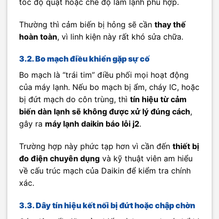
tốc độ quạt hoặc chế độ làm lạnh phù hợp.
Thường thì cảm biến bị hỏng sẽ cần
thay thế
hoàn toàn
, vì linh kiện này rất khó sửa chữa.
3.2. Bo mạch điều khiển gặp sự cố
Bo mạch là “trái tim” điều phối mọi hoạt động
của máy lạnh. Nếu bo mạch bị ẩm, cháy IC, hoặc
bị đứt mạch do côn trùng, thì
tín hiệu từ cảm
biến dàn lạnh sẽ không được xử lý đúng cách
,
gây ra
máy lạnh daikin báo lỗi j2
.
Trường hợp này phức tạp hơn vì cần đến
thiết bị
đo điện chuyên dụng
và kỹ thuật viên am hiểu
về cấu trúc mạch của Daikin để kiểm tra chính
xác.
3.3. Dây tín hiệu kết nối bị đứt hoặc chập chờn