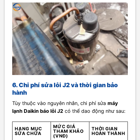
6. Chi phí sửa lỗi J2 và thời gian bảo
hành
Tùy thuộc vào nguyên nhân, chi phí sửa
máy
lạnh Daikin báo lỗi J2
có thể dao động như sau:
MỨC GIÁ
HẠNG MỤC
THỜI GIAN
THAM KHẢO
SỬA CHỮA
HOÀN THÀNH
(VNĐ)