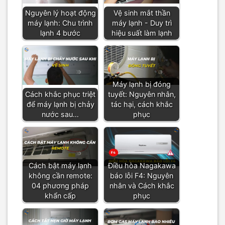
Nguyên lý hoạt động
Vệ sinh mắt thần
máy lạnh: Chu trình
máy lạnh - Duy trì
lạnh 4 bước
hiệu suất làm lạnh
Máy lạnh bị đóng
Cách khắc phục triệt
tuyết: Nguyên nhân,
để máy lạnh bị chảy
tác hại, cách khắc
nước sau…
phục
Cách bật máy lạnh
Điều hòa Nagakawa
không cần remote:
báo lỗi F4: Nguyên
04 phương pháp
nhân và Cách khắc
khẩn cấp
phục