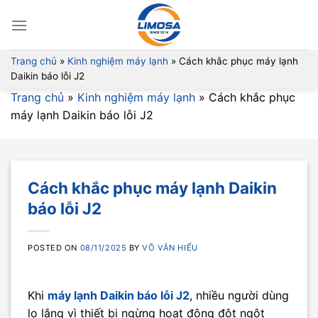
Skip
to
content
Trang chủ
»
Kinh nghiệm máy lạnh
»
Cách khắc phục máy lạnh
Daikin báo lỗi J2
Trang chủ
»
Kinh nghiệm máy lạnh
»
Cách khắc phục
máy lạnh Daikin báo lỗi J2
Cách khắc phục máy lạnh Daikin
báo lỗi J2
POSTED ON
08/11/2025
BY
VÕ VĂN HIẾU
Khi
máy lạnh Daikin báo lỗi J2
, nhiều người dùng
lo lắng vì thiết bị ngừng hoạt động đột ngột