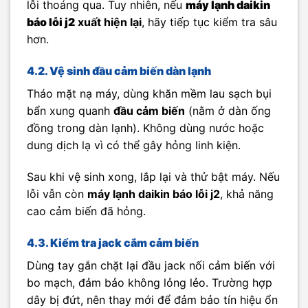
lỗi thoáng qua. Tuy nhiên, nếu
máy lạnh daikin
báo lỗi j2
xuất hiện lại
, hãy tiếp tục kiểm tra sâu
hơn.
4.2. Vệ sinh đầu cảm biến dàn lạnh
Tháo mặt nạ máy, dùng khăn mềm lau sạch bụi
bẩn xung quanh
đầu cảm biến
(nằm ở dàn ống
đồng trong dàn lạnh). Không dùng nước hoặc
dung dịch lạ vì có thể gây hỏng linh kiện.
Sau khi vệ sinh xong, lắp lại và thử bật máy. Nếu
lỗi vẫn còn
máy lạnh daikin báo lỗi j2
, khả năng
cao cảm biến đã hỏng.
4.3. Kiểm tra jack cắm cảm biến
Dùng tay gắn chặt lại đầu jack nối cảm biến với
bo mạch, đảm bảo không lỏng lẻo. Trường hợp
dây bị đứt, nên thay mới để đảm bảo tín hiệu ổn