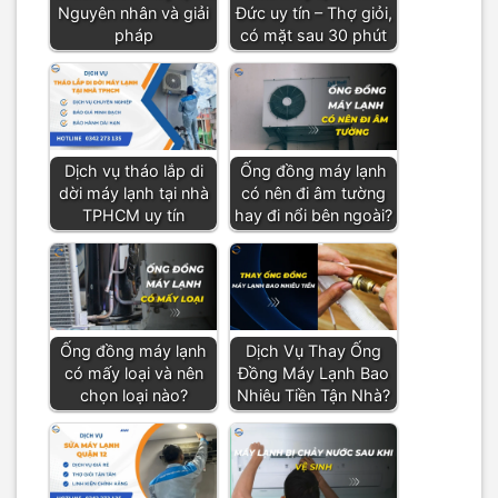
Nguyên nhân và giải
Đức uy tín – Thợ giỏi,
pháp
có mặt sau 30 phút
Dịch vụ tháo lắp di
Ống đồng máy lạnh
dời máy lạnh tại nhà
có nên đi âm tường
TPHCM uy tín
hay đi nổi bên ngoài?
Ống đồng máy lạnh
Dịch Vụ Thay Ống
có mấy loại và nên
Đồng Máy Lạnh Bao
chọn loại nào?
Nhiêu Tiền Tận Nhà?