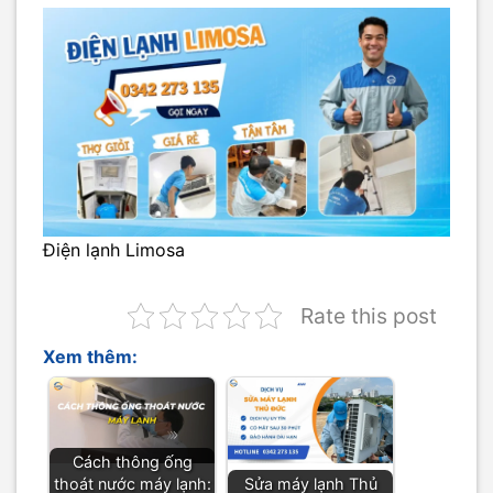
Điện lạnh Limosa
Rate this post
Xem thêm:
Cách thông ống
thoát nước máy lạnh:
Sửa máy lạnh Thủ