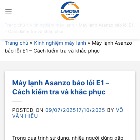
Skip
to
content
Trang chủ
»
Kinh nghiệm máy lạnh
»
Máy lạnh Asanzo báo lỗi E1
– Cách kiểm tra và khắc phục
Trang chủ
»
Kinh nghiệm máy lạnh
»
Máy lạnh Asanzo
báo lỗi E1 – Cách kiểm tra và khắc phục
Máy lạnh Asanzo báo lỗi E1 –
Cách kiểm tra và khắc phục
POSTED ON
09/07/2025
17/10/2025
BY
VÕ
VĂN HIẾU
Trong quá trình sử dụng, nhiều người dùng gặp