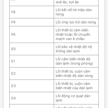
quá áp, sụt áp
Lỗi kết nối tín hiệu dàn
F8
nóng
F9
Lỗi chip lưu trữ dàn nóng
Lỗi thiết bị cảm biến
FA
nhiệt hoặc lỗi chuyển
mạch van 4 chiều
Lỗi bảo vệ nhiệt độ hệ
E0
thống dàn lạnh
Lỗi cảm biến nhiệt độ
E1
dàn lạnh (trong phòng)
Lỗi thiết bị, cuộn cảm
E2
biến nhiệt độ dàn nóng
Lỗi thiết bị, cuộn cảm
E3
biến nhiệt của dàn lạnh
Lỗi động cơ quạt dàn
E4
lạnh