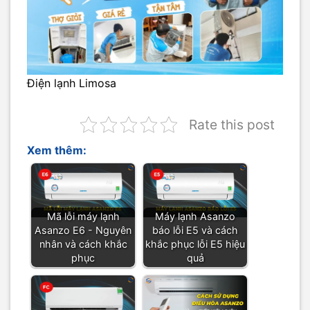
Điện lạnh Limosa
Rate this post
Xem thêm:
Mã lỗi máy lạnh
Máy lạnh Asanzo
Asanzo E6 - Nguyên
báo lỗi E5 và cách
nhân và cách khắc
khắc phục lỗi E5 hiệu
phục
quả