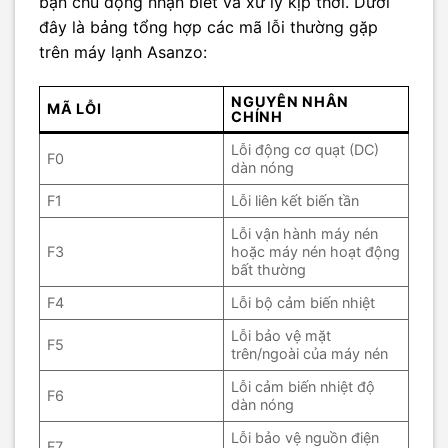
bạn chủ động nhận biết và xử lý kịp thời. Dưới
đây là bảng tổng hợp các mã lỗi thường gặp
trên máy lạnh Asanzo:
NGUYÊN NHÂN
MÃ LỖI
CHÍNH
Lỗi động cơ quạt (DC)
F0
dàn nóng
F1
Lỗi liên kết biến tần
Lỗi vận hành máy nén
F3
hoặc máy nén hoạt động
bất thường
F4
Lỗi bộ cảm biến nhiệt
Lỗi bảo vệ mặt
F5
trên/ngoài của máy nén
Lỗi cảm biến nhiệt độ
F6
dàn nóng
Lỗi bảo vệ nguồn điện
F7