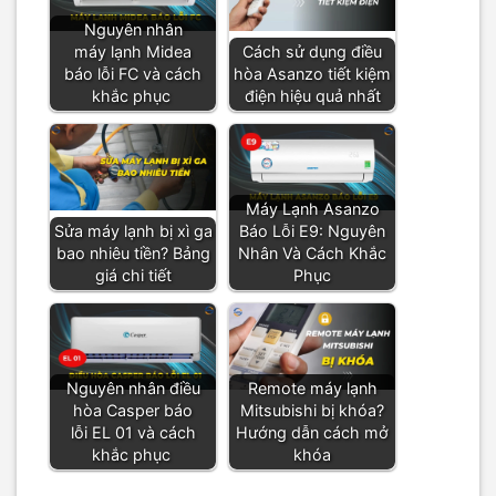
Nguyên nhân
máy lạnh Midea
Cách sử dụng điều
báo lỗi FC và cách
hòa Asanzo tiết kiệm
khắc phục
điện hiệu quả nhất
Máy Lạnh Asanzo
Sửa máy lạnh bị xì ga
Báo Lỗi E9: Nguyên
bao nhiêu tiền? Bảng
Nhân Và Cách Khắc
giá chi tiết
Phục
Nguyên nhân điều
Remote máy lạnh
hòa Casper báo
Mitsubishi bị khóa?
lỗi EL 01 và cách
Hướng dẫn cách mở
khắc phục
khóa