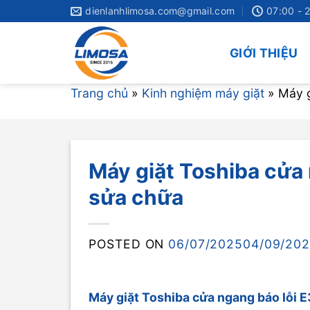
Skip
dienlanhlimosa.com@gmail.com
07:00 - 
to
content
GIỚI THIỆU
Trang chủ
»
Kinh nghiệm máy giặt
»
Máy g
Máy giặt Toshiba cửa
sửa chữa
POSTED ON
06/07/2025
04/09/20
Máy giặt Toshiba cửa ngang báo lỗi 