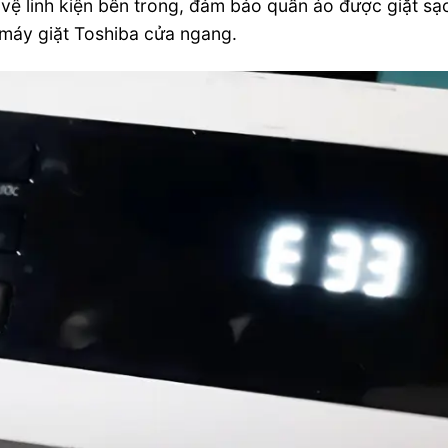
 vệ linh kiện bên trong, đảm bảo quần áo được giặt sạ
a máy giặt Toshiba cửa ngang.