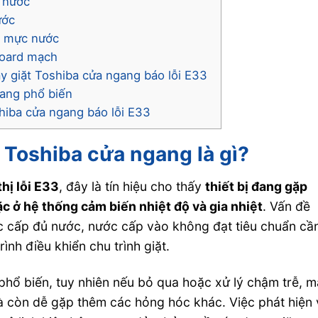
p nước
ước
ến mực nước
 board mạch
áy giặt Toshiba cửa ngang báo lỗi E33
gang phổ biến
shiba cửa ngang báo lỗi E33
t Toshiba cửa ngang là gì?
hị lỗi E33
, đây là tín hiệu cho thấy
thiết bị đang gặp
ặc ở hệ thống cảm biến nhiệt độ và gia nhiệt
. Vấn đề
 cấp đủ nước, nước cấp vào không đạt tiêu chuẩn cầ
ình điều khiển chu trình giặt.
phổ biến, tuy nhiên nếu bỏ qua hoặc xử lý chậm trễ, 
 còn dễ gặp thêm các hỏng hóc khác. Việc phát hiện 