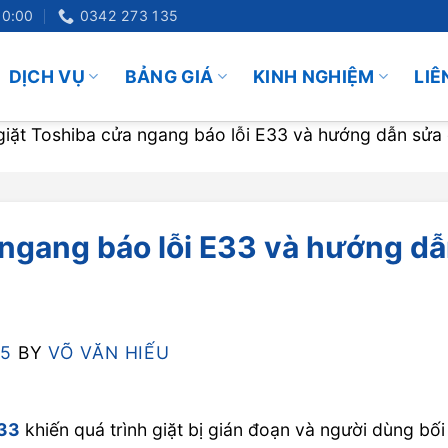
20:00
0342 273 135
DỊCH VỤ
BẢNG GIÁ
KINH NGHIỆM
LIÊ
iặt Toshiba cửa ngang báo lỗi E33 và hướng dẫn sửa
 ngang báo lỗi E33 và hướng d
25
BY
VÕ VĂN HIẾU
E33
khiến quá trình giặt bị gián đoạn và người dùng bối