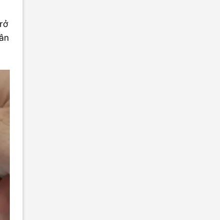
trở
hân