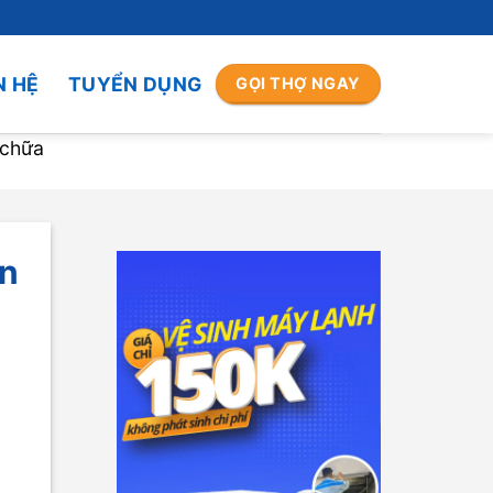
N HỆ
TUYỂN DỤNG
GỌI THỢ NGAY
 chữa
ẫn