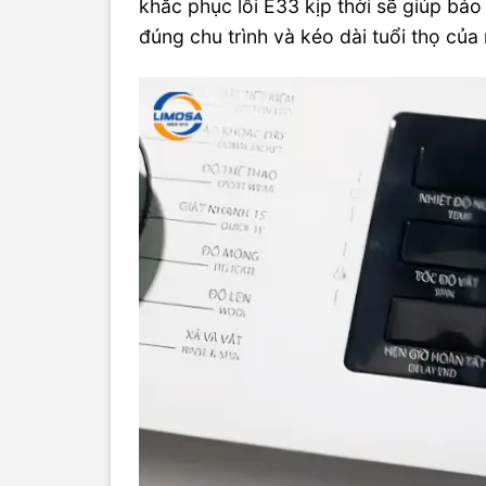
khắc phục lỗi E33 kịp thời sẽ giúp bảo
đúng chu trình và kéo dài tuổi thọ củ