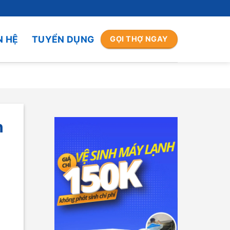
N HỆ
TUYỂN DỤNG
GỌI THỢ NGAY
h