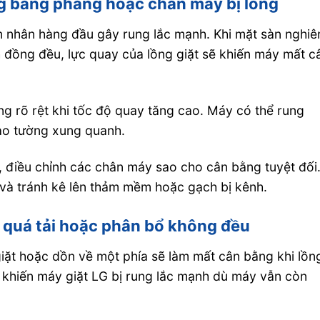
hông bằng phẳng hoặc chân máy bị lỏng
ên nhân hàng đầu gây rung lắc mạnh. Khi mặt sàn nghi
đồng đều, lực quay của lồng giặt sẽ khiến máy mất c
ng rõ rệt khi tốc độ quay tăng cao. Máy có thể rung
vào tường xung quanh.
n, điều chỉnh các chân máy sao cho cân bằng tuyệt đối
và tránh kê lên thảm mềm hoặc gạch bị kênh.
ị quá tải hoặc phân bổ không đều
iặt hoặc dồn về một phía sẽ làm mất cân bằng khi lồn
 khiến máy giặt LG bị rung lắc mạnh dù máy vẫn còn