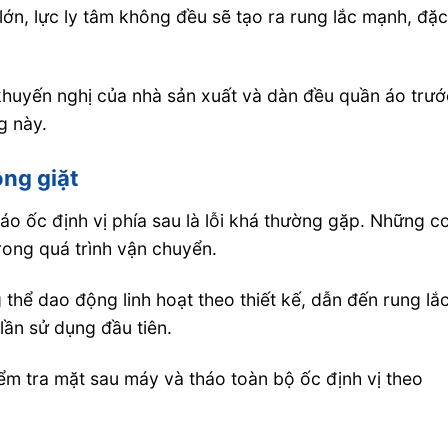
 lớn, lực ly tâm không đều sẽ tạo ra rung lắc mạnh, đặ
khuyến nghị của nhà sản xuất và dàn đều quần áo trướ
g này.
ồng giặt
áo ốc định vị phía sau là lỗi khá thường gặp. Những c
rong quá trình vận chuyển.
thể dao động linh hoạt theo thiết kế, dẫn đến rung lắ
lần sử dụng đầu tiên.
ểm tra mặt sau máy và tháo toàn bộ ốc định vị theo