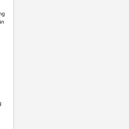
êng
ân
.
g