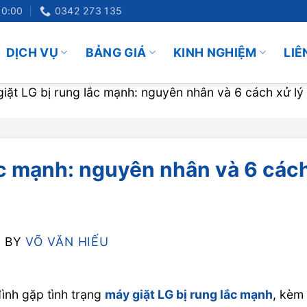
20:00
0342 273 135
DỊCH VỤ
BẢNG GIÁ
KINH NGHIỆM
LIÊ
iặt LG bị rung lắc mạnh: nguyên nhân và 6 cách xử lý
ắc mạnh: nguyên nhân và 6 các
6
BY
VÕ VĂN HIẾU
đình gặp tình trạng
máy giặt LG bị rung lắc mạnh
, kèm