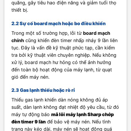
quãng, gây tiêu hao điện năng và giảm tuổi thọ
thiết bị.
2.2 Sự cố board mạch hoặc bo điều khiển
Trong một số trường hợp, lỗi từ
board mạch
chính
cũng khiến đèn timer nhấp nháy 9 lần liên
tục. Đây là vấn đề kỹ thuật phức tạp, cần kiểm
tra bởi kỹ thuật viên chuyên nghiệp. Nếu không
xử lý, board mạch hư hỏng có thể ảnh hưởng
đến toàn bộ hoạt động của máy lạnh, từ quạt
gió đến máy nén.
2.3 Gas lạnh thiếu hoặc rò rỉ
Thiếu gas lạnh khiến dàn nóng không đủ áp
suất, dàn lạnh không đạt nhiệt độ yêu cầu, từ đó
máy tự động báo
mã lỗi máy lạnh Sharp chớp
đèn timer 9 lần
để bảo vệ máy nén. Nếu tình
trạng này kéo dài, máy nén sẽ hoạt động quá