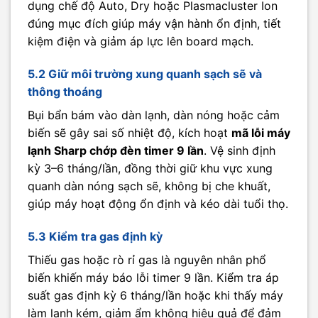
dụng chế độ Auto, Dry hoặc Plasmacluster Ion
đúng mục đích giúp máy vận hành ổn định, tiết
kiệm điện và giảm áp lực lên board mạch.
5.2 Giữ môi trường xung quanh sạch sẽ và
thông thoáng
Bụi bẩn bám vào dàn lạnh, dàn nóng hoặc cảm
biến sẽ gây sai số nhiệt độ, kích hoạt
mã lỗi máy
lạnh Sharp chớp đèn timer 9 lần
. Vệ sinh định
kỳ 3–6 tháng/lần, đồng thời giữ khu vực xung
quanh dàn nóng sạch sẽ, không bị che khuất,
giúp máy hoạt động ổn định và kéo dài tuổi thọ.
5.3 Kiểm tra gas định kỳ
Thiếu gas hoặc rò rỉ gas là nguyên nhân phổ
biến khiến máy báo lỗi timer 9 lần. Kiểm tra áp
suất gas định kỳ 6 tháng/lần hoặc khi thấy máy
làm lạnh kém, giảm ẩm không hiệu quả để đảm