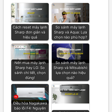
Cách reset máy lạnh
So sánh máy lạnh
Sharp đơn giản và
Sharp và Aqua: Lựa
hiệu quả
chọn nào phù hợp?
Nên mua máy lạnh
So sánh máy lạnh
Sharp hay LG: So
Sharp và Mitsubishi:
sánh chi tiết, chọn
lựa chọn nào hiệu
đúng!
quả?
Điều hòa Nagakawa
báo lỗi F4: Nguyên