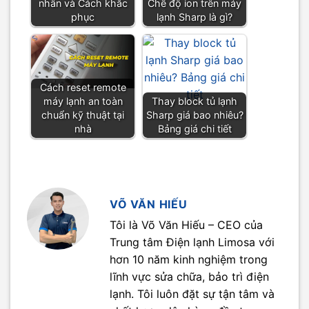
nhân và Cách khắc
Chế độ ion trên máy
phục
lạnh Sharp là gì?
Cách reset remote
máy lạnh an toàn
Thay block tủ lạnh
chuẩn kỹ thuật tại
Sharp giá bao nhiêu?
nhà
Bảng giá chi tiết
VÕ VĂN HIẾU
Tôi là Võ Văn Hiếu – CEO của
Trung tâm Điện lạnh Limosa với
hơn 10 năm kinh nghiệm trong
lĩnh vực sửa chữa, bảo trì điện
lạnh. Tôi luôn đặt sự tận tâm và