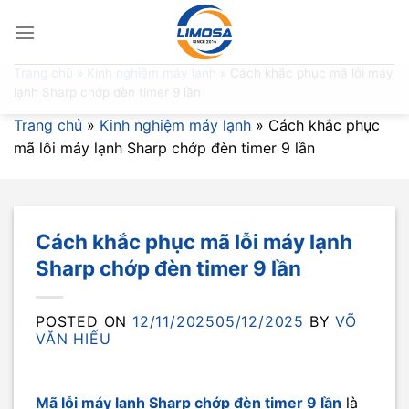
Skip
to
content
Trang chủ
»
Kinh nghiệm máy lạnh
»
Cách khắc phục mã lỗi máy
lạnh Sharp chớp đèn timer 9 lần
Trang chủ
»
Kinh nghiệm máy lạnh
»
Cách khắc phục
mã lỗi máy lạnh Sharp chớp đèn timer 9 lần
Cách khắc phục mã lỗi máy lạnh
Sharp chớp đèn timer 9 lần
POSTED ON
12/11/2025
05/12/2025
BY
VÕ
VĂN HIẾU
Mã lỗi máy lạnh Sharp chớp đèn timer 9 lần
là