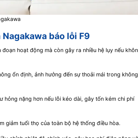
Nagakawa
a Nagakawa báo lỗi F9
án đoạn hoạt động mà còn gây ra nhiều hệ lụy nếu khô
ng ổn định, ảnh hưởng đến sự thoải mái trong khôn
hư hỏng nặng hơn nếu lỗi kéo dài, gây tốn kém chi phí
m giảm tuổi thọ của toàn bộ hệ thống điều hòa.