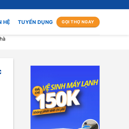
N HỆ
TUYỂN DỤNG
GỌI THỢ NGAY
nhà
c