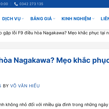
20:00
0342 273 135
DỊCH VỤ
BẢNG GIÁ
KINH NGHIỆM
LIÊ
ao gặp lỗi F9 điều hòa Nagakawa? Mẹo khắc phục tại 
ều hòa Nagakawa? Mẹo khắc phụ
5
BY
VÕ VĂN HIẾU
nh không nhỏ đối với nhiều gia đình trong những ngày