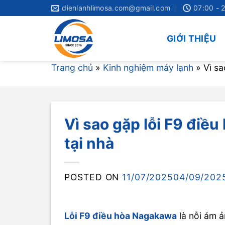
Skip
dienlanhlimosa.com@gmail.com
07:00 - 
to
content
GIỚI THIỆU
Trang chủ
»
Kinh nghiệm máy lạnh
»
Vì s
Vì sao gặp lỗi F9 đi
tại nhà
POSTED ON
11/07/2025
04/09/202
Lỗi F9 điều hòa Nagakawa
là nỗi ám ả