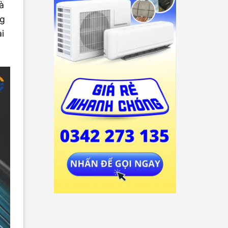
à
ng
i