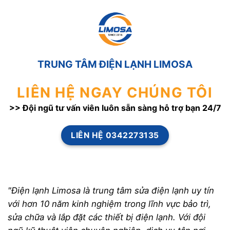
TRUNG TÂM ĐIỆN LẠNH LIMOSA
LIÊN HỆ NGAY CHÚNG TÔI
>> Đội ngũ tư vấn viên luôn sẵn sàng hỗ trợ bạn 24/7
LIÊN HỆ 0342273135
"Điện lạnh Limosa là trung tâm sửa điện lạnh uy tín
với hơn 10 năm kinh nghiệm trong lĩnh vực bảo trì,
sửa chữa và lắp đặt các thiết bị điện lạnh. Với đội