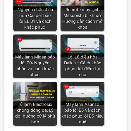
Nguyên nhân điều
Remote máy lạnh
hòa Casper báo
Mitsubishi bị khóa?
lỗi EL 01 và cách
Hướng dẫn cách mở
khắc phục
khóa
Máy lạnh Midea báo
Lỗi L8 điều hòa
lỗi P0: Nguyên
Daikin – Cách khắc
nhân và cách khắc
phục dứt điểm tại
phục
nhà
Tủ lạnh Electrolux
Máy lạnh Asanzo
không đông đá: Lý
báo lỗi E5 và cách
do, hướng xử lý phù
khắc phục lỗi E5 hiệu
hợp
quả