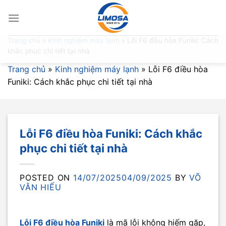
Skip
to
content
Trang chủ
»
Kinh nghiệm máy lạnh
»
Lỗi F6 điều hòa Funiki: Cách
khắc phục chi tiết tại nhà
Trang chủ
»
Kinh nghiệm máy lạnh
»
Lỗi F6 điều hòa
Funiki: Cách khắc phục chi tiết tại nhà
Lỗi F6 điều hòa Funiki: Cách khắc
phục chi tiết tại nhà
POSTED ON
14/07/2025
04/09/2025
BY
VÕ
VĂN HIẾU
Lỗi F6 điều hòa Funiki
là mã lỗi không hiếm gặp,