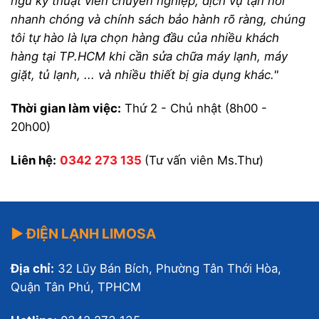
ngũ kỹ thuật viên chuyên nghiệp, dịch vụ tận nơi
nhanh chóng và chính sách bảo hành rõ ràng, chúng
tôi tự hào là lựa chọn hàng đầu của nhiều khách
hàng tại TP.HCM khi cần sửa chữa máy lạnh, máy
giặt, tủ lạnh, ... và nhiều thiết bị gia dụng khác."
Thời gian làm việc:
Thứ 2 - Chủ nhật (8h00 -
20h00)
Liên hệ:
0342 273 135
(Tư vấn viên Ms.Thư)
▶ ĐIỆN LẠNH LIMOSA
Địa chỉ:
32 Lũy Bán Bích, Phường Tân Thới Hòa,
Quận Tân Phú, TPHCM