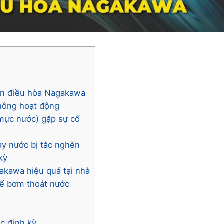
rên điều hòa Nagakawa
không hoạt động
mực nước) gặp sự cố
ay nước bị tắc nghẽn
kỳ
akawa hiệu quả tại nhà
thế bơm thoát nước
ớc định kỳ