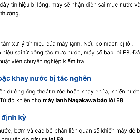
ây tín hiệu bị lỏng, máy sẽ nhận diện sai mực nước v
 thường.
âm xử lý tín hiệu của máy lạnh. Nếu bo mạch bị lỗi,
 hiệu sai từ công tắc mực nước, máy sẽ báo lỗi E8. Đ
huật viên chuyên nghiệp kiểm tra.
oặc khay nước bị tắc nghẽn
hẽn đường ống thoát nước hoặc khay chứa, khiến nước
 Từ đó khiến cho
máy lạnh Nagakawa báo lỗi E8
.
 định kỳ
nước, bơm và các bộ phận liên quan sẽ khiến máy dễ b
à nguyên do gây ra
lỗi E8
.