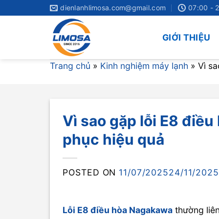
Skip
dienlanhlimosa.com@gmail.com
07:00 - 
to
content
GIỚI THIỆU
Trang chủ
»
Kinh nghiệm máy lạnh
»
Vì s
Vì sao gặp lỗi E8 đi
phục hiệu quả
POSTED ON
11/07/2025
24/11/2025
Lỗi E8 điều hòa Nagakawa
thường liê