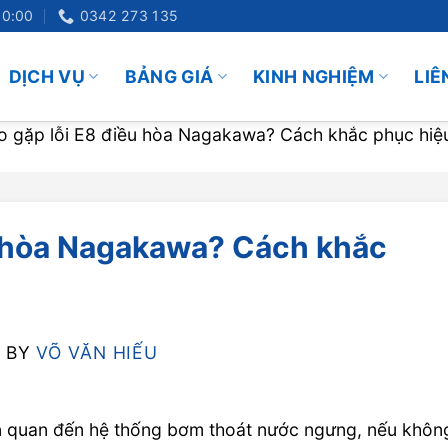
20:00
0342 273 135
DỊCH VỤ
BẢNG GIÁ
KINH NGHIỆM
LIÊ
ao gặp lỗi E8 điều hòa Nagakawa? Cách khắc phục hiệ
ều hòa Nagakawa? Cách khắc
BY
VÕ VĂN HIẾU
n quan đến hệ thống bơm thoát nước ngưng, nếu khôn