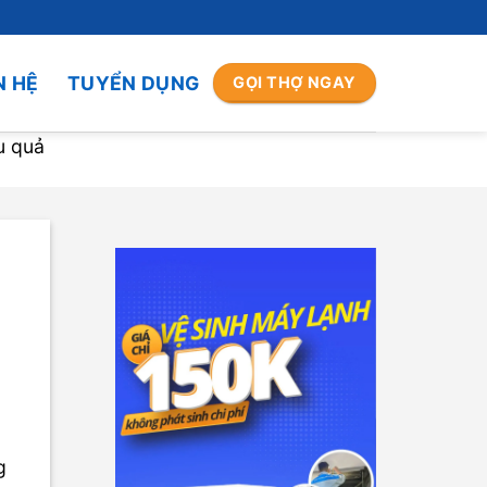
N HỆ
TUYỂN DỤNG
GỌI THỢ NGAY
u quả
g