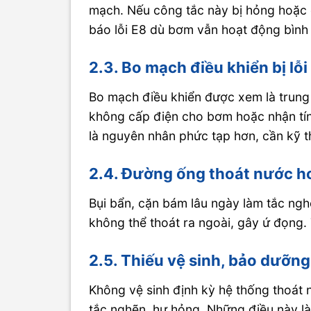
mạch. Nếu công tắc này bị hỏng hoặc d
báo lỗi E8 dù bơm vẫn hoạt động bình
2.3. Bo mạch điều khiển bị lỗi
Bo mạch điều khiển được xem là trung t
không cấp điện cho bơm hoặc nhận tín
là nguyên nhân phức tạp hơn, cần kỹ t
2.4. Đường ống thoát nước h
Bụi bẩn, cặn bám lâu ngày làm tắc ng
không thể thoát ra ngoài, gây ứ đọng.
2.5. Thiếu vệ sinh, bảo dưỡng
Không vệ sinh định kỳ hệ thống thoát 
tắc nghẽn, hư hỏng. Những điều này l