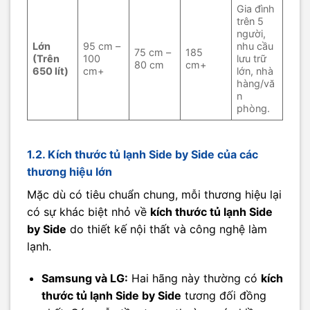
Gia đình
trên 5
người,
Lớn
95 cm –
nhu cầu
75 cm –
185
(Trên
100
lưu trữ
80 cm
cm+
650 lít)
cm+
lớn, nhà
hàng/vă
n
phòng.
1.2. Kích thước tủ lạnh Side by Side của các
thương hiệu lớn
Mặc dù có tiêu chuẩn chung, mỗi thương hiệu lại
có sự khác biệt nhỏ về
kích thước tủ lạnh Side
by Side
do thiết kế nội thất và công nghệ làm
lạnh.
Samsung và LG:
Hai hãng này thường có
kích
thước tủ lạnh Side by Side
tương đối đồng