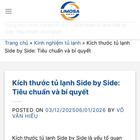
Skip
to
content
Trang chủ
»
Kinh nghiệm tủ lạnh
»
Kích thước tủ lạnh Side by
Side: Tiêu chuẩn và bí quyết
Trang chủ
»
Kinh nghiệm tủ lạnh
»
Kích thước tủ lạnh
Side by Side: Tiêu chuẩn và bí quyết
Kích thước tủ lạnh Side by Side:
Tiêu chuẩn và bí quyết
POSTED ON
03/12/2025
06/01/2026
BY
VÕ
VĂN HIẾU
Kích thước tủ lạnh Side by Side là yếu tố quan