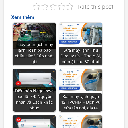
Rate this post
Xem thêm:
Thay bo mạch máy
lạnh Toshiba bao
Sửa máy lạnh Thủ
nhiêu tiền? Cập nhật
Đức uy tín – Thợ giỏi,
giá
có mặt sau 30 phút
Điều hòa Nagakawa
báo lỗi F4: Nguyên
Sửa máy lạnh quận
nhân và Cách khắc
12 TPCHM – Dịch vụ
phục
sửa tận nơi, giá rẻ