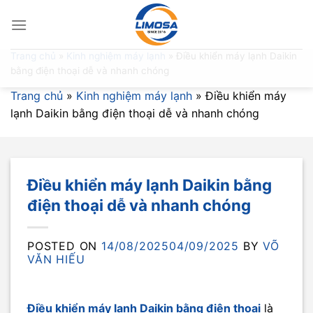
Skip
to
content
Trang chủ
»
Kinh nghiệm máy lạnh
»
Điều khiển máy lạnh Daikin
bằng điện thoại dễ và nhanh chóng
Trang chủ
»
Kinh nghiệm máy lạnh
»
Điều khiển máy
lạnh Daikin bằng điện thoại dễ và nhanh chóng
Điều khiển máy lạnh Daikin bằng
điện thoại dễ và nhanh chóng
POSTED ON
14/08/2025
04/09/2025
BY
VÕ
VĂN HIẾU
Điều khiển máy lạnh Daikin bằng điện thoại
là