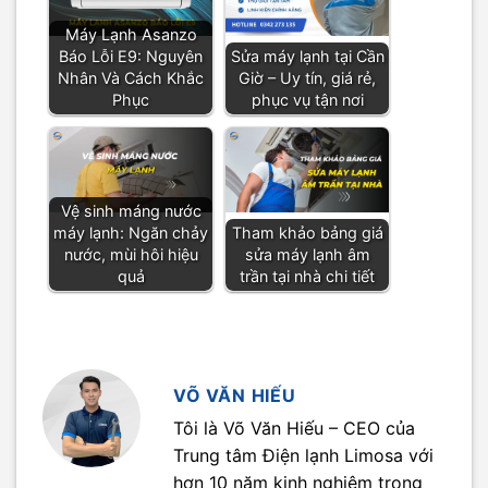
Máy Lạnh Asanzo
Báo Lỗi E9: Nguyên
Sửa máy lạnh tại Cần
Nhân Và Cách Khắc
Giờ – Uy tín, giá rẻ,
Phục
phục vụ tận nơi
Vệ sinh máng nước
máy lạnh: Ngăn chảy
Tham khảo bảng giá
nước, mùi hôi hiệu
sửa máy lạnh âm
quả
trần tại nhà chi tiết
VÕ VĂN HIẾU
Tôi là Võ Văn Hiếu – CEO của
Trung tâm Điện lạnh Limosa với
hơn 10 năm kinh nghiệm trong