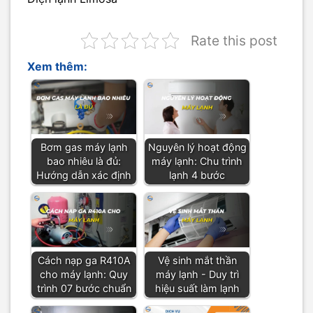
Rate this post
Xem thêm:
Bơm gas máy lạnh
Nguyên lý hoạt động
bao nhiêu là đủ:
máy lạnh: Chu trình
Hướng dẫn xác định
lạnh 4 bước
Cách nạp ga R410A
Vệ sinh mắt thần
cho máy lạnh: Quy
máy lạnh - Duy trì
trình 07 bước chuẩn
hiệu suất làm lạnh