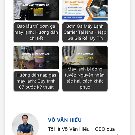
Bao lâu thì bơm ga
Bơm Ga Máy Lạnh
máy lạnh: Hướng dẫn
Carrier Tại Nhà - Nạp
chi tiết
Ga Giá Rẻ, Uy Tín
Máy lạnh bị đóng
Hướng dẫn nạp gas
tuyết: Nguyên nhân,
máy lạnh: Quy trình
tác hại, cách khắc
07 bước kỹ thuật
phục
VÕ VĂN HIẾU
Tôi là Võ Văn Hiếu – CEO của