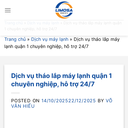
Skip
to
content
Trang chủ
»
Dịch vụ máy lạnh
»
Dịch vụ tháo lắp máy lạnh quận
1 chuyên nghiệp, hỗ trợ 24/7
Trang chủ
»
Dịch vụ máy lạnh
»
Dịch vụ tháo lắp máy
lạnh quận 1 chuyên nghiệp, hỗ trợ 24/7
Dịch vụ tháo lắp máy lạnh quận 1
chuyên nghiệp, hỗ trợ 24/7
POSTED ON
14/10/2025
22/12/2025
BY
VÕ
VĂN HIẾU