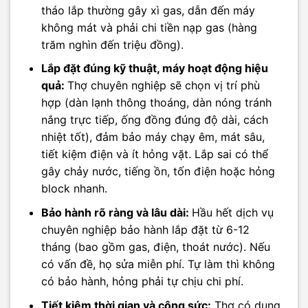
tháo lắp thường gây xì gas, dẫn đến máy
không mát và phải chi tiền nạp gas (hàng
trăm nghìn đến triệu đồng).
Lắp đặt đúng kỹ thuật, máy hoạt động hiệu
quả:
Thợ chuyên nghiệp sẽ chọn vị trí phù
hợp (dàn lạnh thông thoáng, dàn nóng tránh
nắng trực tiếp, ống đồng đúng độ dài, cách
nhiệt tốt), đảm bảo máy chạy êm, mát sâu,
tiết kiệm điện và ít hỏng vặt. Lắp sai có thể
gây chảy nước, tiếng ồn, tốn điện hoặc hỏng
block nhanh.
Bảo hành rõ ràng và lâu dài:
Hầu hết dịch vụ
chuyên nghiệp bảo hành lắp đặt từ 6-12
tháng (bao gồm gas, điện, thoát nước). Nếu
có vấn đề, họ sửa miễn phí. Tự làm thì không
có bảo hành, hỏng phải tự chịu chi phí.
Tiết kiệm thời gian và công sức:
Thợ có dụng