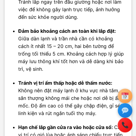
Tránh lắp ngay trên đầu giường hoặc nơi làm
việc để không gây lạnh trực tiếp, ảnh hưởng
đến sức khỏe người dùng.
Đảm bảo khoảng cách an toàn khi lắp đặt:
Giữa dàn lạnh và trần nhà cần có khoảng
cách ít nhất 15 – 20 cm, hai bên tường để
trống tối thiểu 5 cm. Khoảng cách hợp lý giúp
máy lưu thông khí tốt hơn và dễ dàng khi bảo
trì, vệ sinh.
Tránh vị trí ẩm thấp hoặc dễ thấm nước:
Không nên đặt máy lạnh ở khu vực nhà tắm,
sân thượng không mái che hoặc nơi dễ bị ẩm
mốc. Độ ẩm cao có thể gây chập điện, gỉ sét
linh kiện và rút ngắn tuổi thọ máy.
Hạn chế lắp gần cửa ra vào hoặc cửa sổ:
Các
vị trí có gió lùa hoặc ánh sáng chiếu trực tiếp