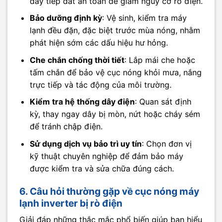
dây tiếp đất an toàn để giảm nguy cơ rò điện.
Bảo dưỡng định kỳ
: Vệ sinh, kiểm tra máy
lạnh đều đặn, đặc biệt trước mùa nóng, nhằm
phát hiện sớm các dấu hiệu hư hỏng.
Che chắn chống thời tiết
: Lắp mái che hoặc
tấm chắn để bảo vệ cục nóng khỏi mưa, nắng
trực tiếp và tác động của môi trường.
Kiểm tra hệ thống dây điện
: Quan sát định
kỳ, thay ngay dây bị mòn, nứt hoặc cháy sém
để tránh chập điện.
Sử dụng dịch vụ bảo trì uy tín
: Chọn đơn vị
kỹ thuật chuyên nghiệp để đảm bảo máy
được kiểm tra và sửa chữa đúng cách.
6. Câu hỏi thường gặp về cục nóng máy
lạnh inverter bị rò điện
Giải đáp những thắc mắc phổ biến giúp bạn hiểu