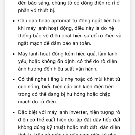
đèn báo sáng, chứng tỏ có dòng điện rò rỉ ở
phần vỏ thiết bị.​
Cầu dao hoặc aptomat tự động ngắt liên tục
khi máy lạnh hoạt động, điều này là do hệ
thống bảo vệ điện phát hiện sự cố rò điện và
ngắt mạch để đảm bảo an toàn.​
Máy lạnh hoạt động kém hiệu quả, làm lạnh
yếu, hoặc không ổn định, có thể do rò điện
ảnh hưởng đến hiệu suất vận hành.​
Có thể nghe tiếng ù nhẹ hoặc có mùi khét từ
cục nóng, biểu hiện các linh kiện điện bên
trong có thể đang bị hư hỏng hoặc chập
mạch do rò điện.​
Đặc biệt với máy lạnh inverter, hiện tượng rò
điện có thể xuất hiện do lắp đặt dây tiếp đất
không đúng kỹ thuật hoặc mất đất, dẫn điện
tích tụ trên vỏ máy và gây cảm giác tê nhẹ