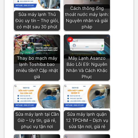
Cách thông ống
Sửa máy lạnh Thủ
thoát nước máy lạnh:
Đức uy tín – Thợ giỏi,
Nguyên nhân và giải
có mặt sau 30 phút
pháp
Thay bo mạch máy
Máy Lạnh Asanzo
lạnh Toshiba bao
Báo Lỗi E9: Nguyên
nhiêu tiền? Cập nhật
Nhân Và Cách Khắc
giá
Phục
Sửa máy lạnh tại Cần
Sửa máy lạnh quận
Giờ – Uy tín, giá rẻ,
12 TPCHM – Dịch vụ
phục vụ tận nơi
sửa tận nơi, giá rẻ