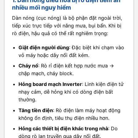
1. Dàn nóng điều hòa bị rò điện tiềm ẩn
nhiều mối nguy hiểm
Dàn nóng (cục nóng) là bộ phận đặt ngoài trời,
tiếp xúc trực tiếp với nắng mưa, bụi bẩn. Khi bị
rò điện, hậu quả có thể rất nghiêm trọng:
Giật điện người dùng
: Đặc biệt khi chạm vào
vỏ máy hoặc dây nối đất kém.
Cháy nổ
: Rò rỉ điện kết hợp nước mưa →
chập mạch, cháy block.
Hỏng board mạch Inverter
: Linh kiện điện tử
nhạy cảm, dễ hỏng khi có dòng điện bất
thường.
Tăng tiền điện
: Rò điện làm máy hoạt động
không ổn định, tiêu thụ điện nhiều hơn.
Hỏng các thiết bị điện khác trong nhà
: Do
dòng rò lan truyền qua dây nối đất.