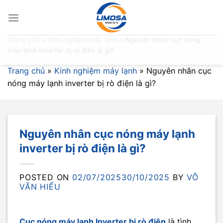
Skip
to
content
Trang chủ
»
Kinh nghiệm máy lạnh
»
Nguyên nhân cục nóng
máy lạnh inverter bị rò điện là gì?
Trang chủ
»
Kinh nghiệm máy lạnh
»
Nguyên nhân cục
nóng máy lạnh inverter bị rò điện là gì?
Nguyên nhân cục nóng máy lạnh
inverter bị rò điện là gì?
POSTED ON
02/07/2025
30/10/2025
BY
VÕ
VĂN HIẾU
Cục nóng máy lạnh Inverter bị rò điện
là tình