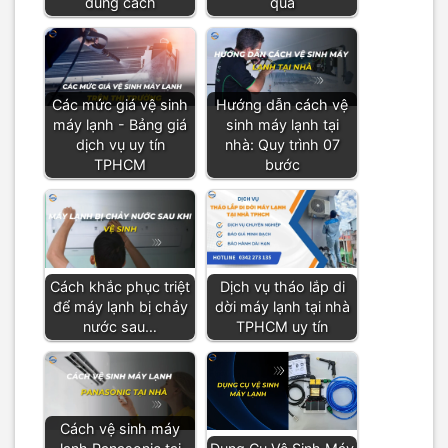
đúng cách
quả
Các mức giá vệ sinh
Hướng dẫn cách vệ
máy lạnh - Bảng giá
sinh máy lạnh tại
dịch vụ uy tín
nhà: Quy trình 07
TPHCM
bước
Cách khắc phục triệt
Dịch vụ tháo lắp di
để máy lạnh bị chảy
dời máy lạnh tại nhà
nước sau…
TPHCM uy tín
Cách vệ sinh máy