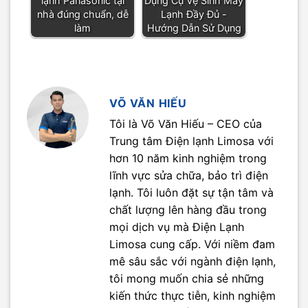
lạnh Panasonic tại
Dụng Cụ Vệ Sinh Máy
nhà đúng chuẩn, dễ
Lạnh Đầy Đủ -
làm
Hướng Dẫn Sử Dụng
VÕ VĂN HIẾU
Tôi là Võ Văn Hiếu – CEO của
Trung tâm Điện lạnh Limosa với
hơn 10 năm kinh nghiệm trong
lĩnh vực sửa chữa, bảo trì điện
lạnh. Tôi luôn đặt sự tận tâm và
chất lượng lên hàng đầu trong
mọi dịch vụ mà Điện Lạnh
Limosa cung cấp. Với niềm đam
mê sâu sắc với ngành điện lạnh,
tôi mong muốn chia sẻ những
kiến thức thực tiễn, kinh nghiệm