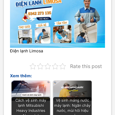
Điện lạnh Limosa
Rate this post
Xem thêm:
Cách vệ sinh máy
Vệ sinh máng nước
lạnh Mitsubishi
máy lạnh: Ngăn chảy
Heavy Industries
nước, mùi hôi hiệu