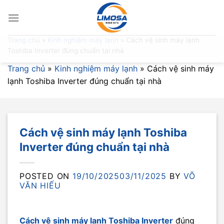
Skip
to
content
Trang chủ
»
Kinh nghiệm máy lạnh
»
Cách vệ sinh máy lạnh
Toshiba Inverter đúng chuẩn tại nhà
Trang chủ
»
Kinh nghiệm máy lạnh
»
Cách vệ sinh máy
lạnh Toshiba Inverter đúng chuẩn tại nhà
Cách vệ sinh máy lạnh Toshiba
Inverter đúng chuẩn tại nhà
POSTED ON
19/10/2025
03/11/2025
BY
VÕ
VĂN HIẾU
Cách vệ sinh máy lạnh Toshiba Inverter
đúng