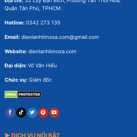
Địa chỉ:
32 Lũy Bán Bích, Phường Tân Thới Hòa,
Quận Tân Phú, TPHCM
Hotline:
0342 273 135
Email:
dienlanhlimosa.com@gmail.com
Website:
dienlanhlimosa.com
Đại diện:
Võ Văn Hiếu
Chức vụ:
Giám đốc
▶ DỊCH VỤ NỔI BẬT