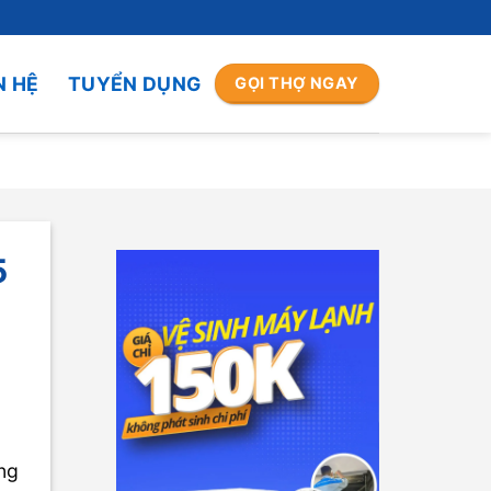
N HỆ
TUYỂN DỤNG
GỌI THỢ NGAY
5
ông