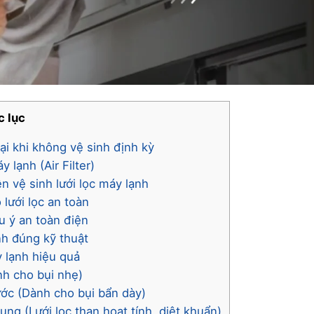
 lục
 hại khi không vệ sinh định kỳ
 lạnh (Air Filter)
n vệ sinh lưới lọc máy lạnh
lưới lọc an toàn
u ý an toàn điện
nh đúng kỹ thuật
y lạnh hiệu quả
nh cho bụi nhẹ)
ớc (Dành cho bụi bẩn dày)
dụng (Lưới lọc than hoạt tính, diệt khuẩn)