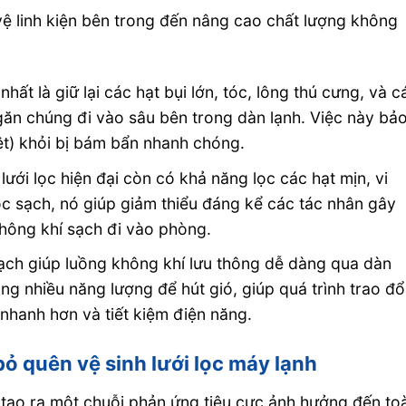
 vệ linh kiện bên trong đến nâng cao chất lượng không
ất là giữ lại các hạt bụi lớn, tóc, lông thú cưng, và c
ngăn chúng đi vào sâu bên trong dàn lạnh. Việc này bả
iệt) khỏi bị bám bẩn nhanh chóng.
 lưới lọc hiện đại còn có khả năng lọc các hạt mịn, vi
lọc sạch, nó giúp giảm thiểu đáng kể các tác nhân gây
hông khí sạch đi vào phòng.
ạch giúp luồng không khí lưu thông dễ dàng qua dàn
ng nhiều năng lượng để hút gió, giúp quá trình trao đổ
 nhanh hơn và tiết kiệm điện năng.
bỏ quên vệ sinh lưới lọc máy lạnh
ẽ tạo ra một chuỗi phản ứng tiêu cực ảnh hưởng đến to