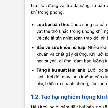
Lưới lọc đóng vai trò đa năng, từ bảo
khí trong phòng.
Lọc bụi bẩn thô:
Chức năng cơ bản nh
vật thể thô khác trong không khí, 
vệ các lá tản nhiệt (dàn trao đổi nh
Bảo vệ sức khỏe hô hấp:
Nhiều loại
khuẩn và chất gây dị ứng. Khi lưới 
hen suyễn, dị ứng, đảm bảo luồng k
Tăng hiệu suất làm lạnh:
Lưới lọc s
lạnh. Khi đó, máy lạnh không cần dù
nhiệt diễn ra nhanh chóng, làm lạnh
1.2. Tác hại nghiêm trọng khi 
Nếu lưới lọc bị bám đầy bụi bẩn, nó s