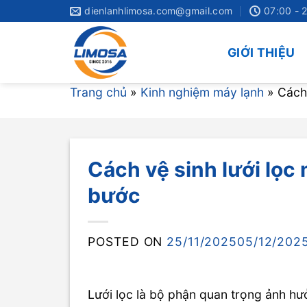
Skip
dienlanhlimosa.com@gmail.com
07:00 - 
to
content
GIỚI THIỆU
Trang chủ
»
Kinh nghiệm máy lạnh
»
Cách 
Cách vệ sinh lưới lọc
bước
POSTED ON
25/11/2025
05/12/202
Lưới lọc là bộ phận quan trọng ảnh hư