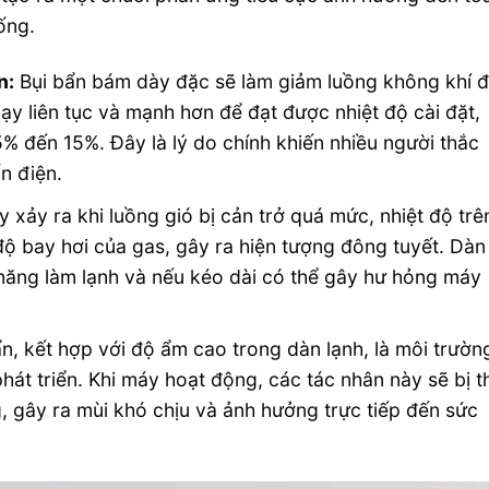
ống.
n:
Bụi bẩn bám dày đặc sẽ làm giảm luồng không khí đ
y liên tục và mạnh hơn để đạt được nhiệt độ cài đặt,
5% đến 15%. Đây là lý do chính khiến nhiều người thắc
n điện.
 xảy ra khi luồng gió bị cản trở quá mức, nhiệt độ trê
độ bay hơi của gas, gây ra hiện tượng đông tuyết. Dàn
năng làm lạnh và nếu kéo dài có thể gây hư hỏng máy
n, kết hợp với độ ẩm cao trong dàn lạnh, là môi trườn
át triển. Khi máy hoạt động, các tác nhân này sẽ bị t
, gây ra mùi khó chịu và ảnh hưởng trực tiếp đến sức