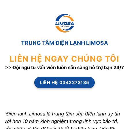
TRUNG TÂM ĐIỆN LẠNH LIMOSA
LIÊN HỆ NGAY CHÚNG TÔI
>> Đội ngũ tư vấn viên luôn sẵn sàng hỗ trợ bạn 24/7
LIÊN HỆ 0342273135
"Điện lạnh Limosa là trung tâm sửa điện lạnh uy tín
với hơn 10 năm kinh nghiệm trong lĩnh vực bảo trì,
sửa chữa và lắp đặt các thiết bị điện lạnh. Với đội