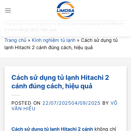
Skip
to
content
Trang chủ
»
Kinh nghiệm tủ lạnh
»
Cách sử dụng tủ lạnh Hitachi
2 cánh đúng cách, hiệu quả
Trang chủ
»
Kinh nghiệm tủ lạnh
»
Cách sử dụng tủ
lạnh Hitachi 2 cánh đúng cách, hiệu quả
Cách sử dụng tủ lạnh Hitachi 2
cánh đúng cách, hiệu quả
POSTED ON
22/07/2025
04/09/2025
BY
VÕ
VĂN HIẾU
Cách sử dụng tủ lạnh Hitachi 2 cánh
không chỉ