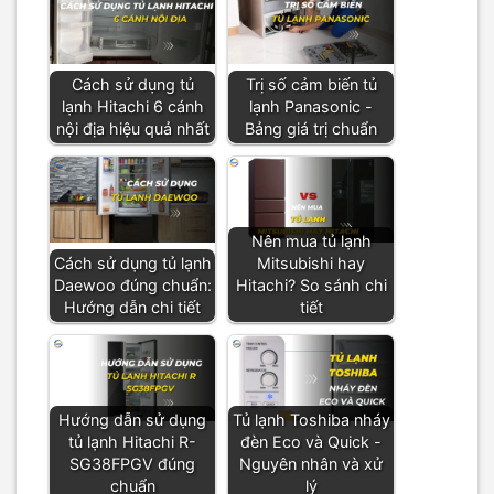
Cách sử dụng tủ
Trị số cảm biến tủ
lạnh Hitachi 6 cánh
lạnh Panasonic -
nội địa hiệu quả nhất
Bảng giá trị chuẩn
Nên mua tủ lạnh
Cách sử dụng tủ lạnh
Mitsubishi hay
Daewoo đúng chuẩn:
Hitachi? So sánh chi
Hướng dẫn chi tiết
tiết
Hướng dẫn sử dụng
Tủ lạnh Toshiba nháy
tủ lạnh Hitachi R-
đèn Eco và Quick -
SG38FPGV đúng
Nguyên nhân và xử
chuẩn
lý