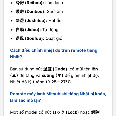
冷房 (Reibou):
Làm lạnh
暖房 (Danbou):
Sưởi ấm
除湿 (Joshitsu):
Hút ẩm
自動 (Jidou):
Tự động
送風 (Soufuu):
Quạt gió
Cách điều chỉnh nhiệt độ trên remote tiếng
Nhật?
Bạn sử dụng nút
温度 (Ondo)
, có mũi tên
lên
(▲)
để tăng và
xuống (▼)
để giảm nhiệt độ.
Nhiệt độ lý tưởng từ
25 – 27°C
.
Remote máy lạnh Mitsubishi tiếng Nhật bị khóa,
làm sao mở lại?
Một số model có nút
ロック (Lock)
hoặc
解除