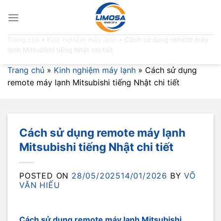
Skip
to
content
Trang chủ
»
Kinh nghiệm máy lạnh
»
Cách sử dụng remote máy
lạnh Mitsubishi tiếng Nhật chi tiết
Trang chủ
»
Kinh nghiệm máy lạnh
»
Cách sử dụng
remote máy lạnh Mitsubishi tiếng Nhật chi tiết
Cách sử dụng remote máy lạnh
Mitsubishi tiếng Nhật chi tiết
POSTED ON
28/05/2025
14/01/2026
BY
VÕ
VĂN HIẾU
Cách sử dụng remote máy lạnh Mitsubishi