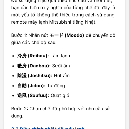
Để sử dụng hiệu quả theo nhu cầu và thời tiết,
bạn cần hiểu rõ ý nghĩa của từng chế độ, đây là
một yếu tố không thể thiếu trong cách sử dụng
remote máy lạnh Mitsubishi tiếng Nhật.
Bước 1: Nhấn nút
モード (Moodo)
để chuyển đổi
giữa các chế độ sau:
冷房 (Reibou):
Làm lạnh
暖房 (Danbou):
Sưởi ấm
除湿 (Joshitsu):
Hút ẩm
自動 (Jidou):
Tự động
送風 (Soufuu):
Quạt gió
Bước 2: Chọn chế độ phù hợp với nhu cầu sử
dụng.
2.3 Điều chỉnh nhiệt độ máy lạnh