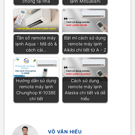
chóng tại nhà
lạnh Mitsubishi
Tần số remote máy
Bật mí cách sử dụng
lạnh Aqua - Mã dò &
remote máy lạnh
cách cài…
Aikibi chi tiết từ A - Z
Hướng dẫn sử dụng
Cách sử dụng
remote máy lạnh
remote máy lạnh
Chunghop K-1038E
Alaska chi tiết và dễ
chi tiết
hiểu
VÕ VĂN HIẾU