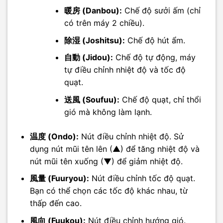
暖房 (Danbou):
Chế độ sưởi ấm (chỉ
có trên máy 2 chiều).
除湿 (Joshitsu):
Chế độ hút ẩm.
自動 (Jidou):
Chế độ tự động, máy
tự điều chỉnh nhiệt độ và tốc độ
quạt.
送風 (Soufuu):
Chế độ quạt, chỉ thổi
gió mà không làm lạnh.
温度 (Ondo):
Nút điều chỉnh nhiệt độ. Sử
dụng nút mũi tên lên (▲) để tăng nhiệt độ và
nút mũi tên xuống (▼) để giảm nhiệt độ.
風量 (Fuuryou):
Nút điều chỉnh tốc độ quạt.
Bạn có thể chọn các tốc độ khác nhau, từ
thấp đến cao.
風向 (Fuukou):
Nút điều chỉnh hướng gió.