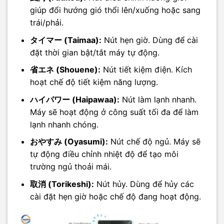
giúp đổi hướng gió thổi lên/xuống hoặc sang
trái/phải.
タイマー (Taimaa):
Nút hẹn giờ. Dùng để cài
đặt thời gian bật/tắt máy tự động.
省エネ (Shouene):
Nút tiết kiệm điện. Kích
hoạt chế độ tiết kiệm năng lượng.
ハイパワー (Haipawaa):
Nút làm lạnh nhanh.
Máy sẽ hoạt động ở công suất tối đa để làm
lạnh nhanh chóng.
おやすみ (Oyasumi):
Nút chế độ ngủ. Máy sẽ
tự động điều chỉnh nhiệt độ để tạo môi
trường ngủ thoải mái.
取消 (Torikeshi):
Nút hủy. Dùng để hủy các
cài đặt hẹn giờ hoặc chế độ đang hoạt động.