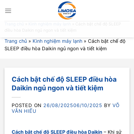
Skip
to
content
Trang chủ
»
Kinh nghiệm máy lạnh
»
Cách bật chế độ SLEEP
điều hòa Daikin ngủ ngon và tiết kiệm
Trang chủ
»
Kinh nghiệm máy lạnh
»
Cách bật chế độ
SLEEP điều hòa Daikin ngủ ngon và tiết kiệm
Cách bật chế độ SLEEP điều hòa
Daikin ngủ ngon và tiết kiệm
POSTED ON
26/08/2025
06/10/2025
BY
VÕ
VĂN HIẾU
Cách bật chế độ SLEEP điều hòa Daikin
– Khi sử