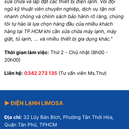
sửa chữa và lắp đặt các thiết bị điện lạnh. Với đội
ngũ kỹ thuật viên chuyên nghiệp, dịch vụ tận nơi
nhanh chóng và chính sách bảo hành rõ ràng, chúng
tôi tự hào là lựa chọn hàng đầu của nhiều khách
hàng tại TP.HCM khi cần sửa chữa máy lạnh, máy
giặt, tủ lạnh, ... và nhiều thiết bị gia dụng khác."
Thời gian làm việc:
Thứ 2 - Chủ nhật (8h00 -
20h00)
Liên hệ:
0342 273 135
(Tư vấn viên Ms.Thư)
▶ ĐIỆN LẠNH LIMOSA
Địa chỉ:
32 Lũy Bán Bích, Phường Tân Thới Hòa,
Quận Tân Phú, TPHCM