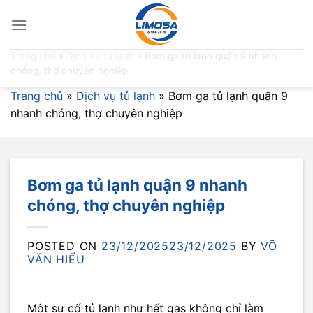
Skip
to
content
Trang chủ
»
Dịch vụ tủ lạnh
»
Bơm ga tủ lạnh quận 9 nhanh
chóng, thợ chuyên nghiệp
Trang chủ
»
Dịch vụ tủ lạnh
»
Bơm ga tủ lạnh quận 9
nhanh chóng, thợ chuyên nghiệp
Bơm ga tủ lạnh quận 9 nhanh
chóng, thợ chuyên nghiệp
POSTED ON
23/12/2025
23/12/2025
BY
VÕ
VĂN HIẾU
Một sự cố tủ lạnh như hết gas không chỉ làm