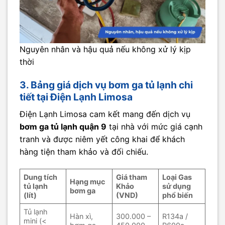
Nguyên nhân và hậu quả nếu không xử lý kịp
thời
3. Bảng giá dịch vụ bơm ga tủ lạnh chi
tiết tại Điện Lạnh Limosa
Điện Lạnh Limosa cam kết mang đến dịch vụ
bơm ga tủ lạnh quận 9
tại nhà với mức giá cạnh
tranh và được niêm yết công khai để khách
hàng tiện tham khảo và đối chiếu.
Dung tích
Giá tham
Loại Gas
Hạng mục
tủ lạnh
Khảo
sử dụng
bơm ga
(lít)
(VND)
phổ biến
Tủ lạnh
Hàn xì,
300.000 –
R134a /
mini (<