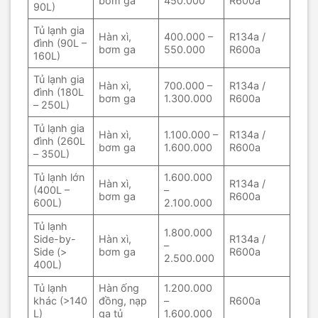
bơm ga
450.000
R600a
90L)
Tủ lạnh gia
Hàn xì,
400.000 –
R134a /
đình (90L –
bơm ga
550.000
R600a
160L)
Tủ lạnh gia
Hàn xì,
700.000 –
R134a /
đình (180L
bơm ga
1.300.000
R600a
– 250L)
Tủ lạnh gia
Hàn xì,
1.100.000 –
R134a /
đình (260L
bơm ga
1.600.000
R600a
– 350L)
Tủ lạnh lớn
1.600.000
Hàn xì,
R134a /
(400L –
–
bơm ga
R600a
600L)
2.100.000
Tủ lạnh
1.800.000
Side-by-
Hàn xì,
R134a /
–
Side (>
bơm ga
R600a
2.500.000
400L)
Tủ lạnh
Hàn ống
1.200.000
khác (>140
đồng, nạp
–
R600a
L)
ga tủ
1.600.000