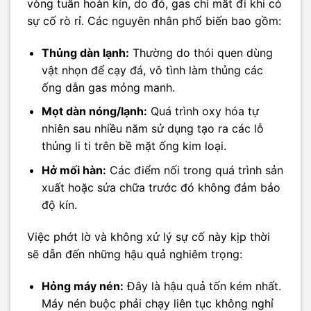
vòng tuần hoàn kín, do đó, gas chỉ mất đi khi có
sự cố rò rỉ. Các nguyên nhân phổ biến bao gồm:
Thủng dàn lạnh:
Thường do thói quen dùng
vật nhọn để cạy đá, vô tình làm thủng các
ống dẫn gas mỏng manh.
Mọt dàn nóng/lạnh:
Quá trình oxy hóa tự
nhiên sau nhiều năm sử dụng tạo ra các lỗ
thủng li ti trên bề mặt ống kim loại.
Hở mối hàn:
Các điểm nối trong quá trình sản
xuất hoặc sửa chữa trước đó không đảm bảo
độ kín.
Việc phớt lờ và không xử lý sự cố này kịp thời
sẽ dẫn đến những hậu quả nghiêm trọng:
Hỏng máy nén:
Đây là hậu quả tốn kém nhất.
Máy nén buộc phải chạy liên tục không nghỉ