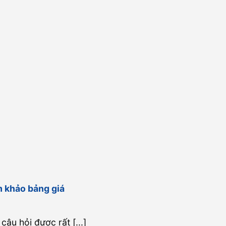
m khảo bảng giá
câu hỏi được rất [...]