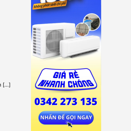
[...]