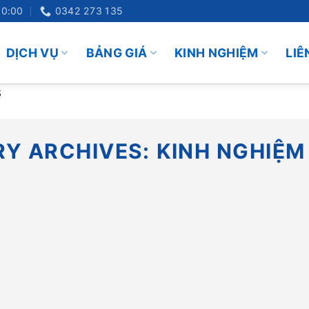
20:00
0342 273 135
DỊCH VỤ
BẢNG GIÁ
KINH NGHIỆM
LIÊ
3
Y ARCHIVES:
KINH NGHIỆM