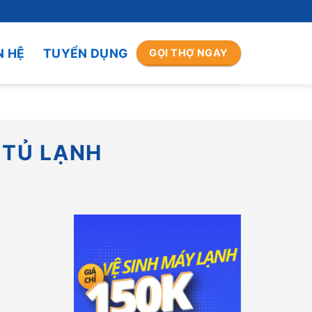
N HỆ
TUYỂN DỤNG
GỌI THỢ NGAY
 TỦ LẠNH