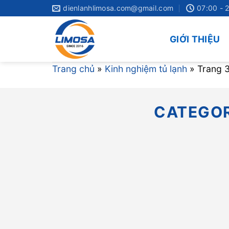
Skip
dienlanhlimosa.com@gmail.com
07:00 - 
to
content
GIỚI THIỆU
Trang chủ
»
Kinh nghiệm tủ lạnh
»
Trang 
CATEGOR